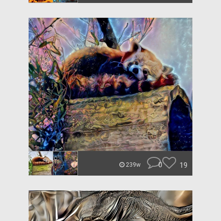
0
19
239w