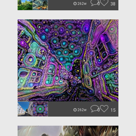
0
38
262w
0
15
262w