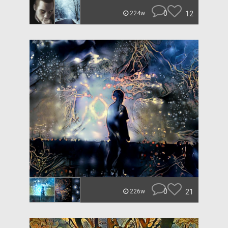
0
12
224w
0
21
226w