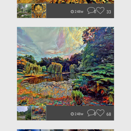
0
33
248w
0
68
248w