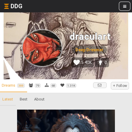
DDG
draculart
Deep Dreamer
5.40K
0
Dreams
+ Follow
388
79
68
1.31K
Latest
Best
About