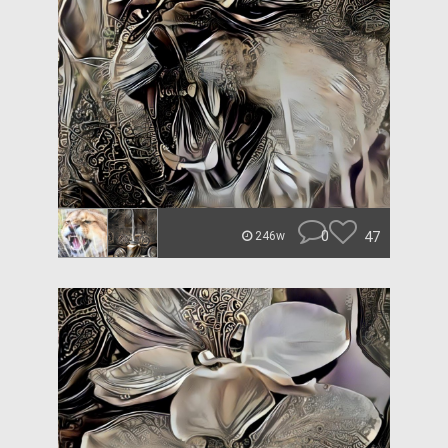
0
47
246w