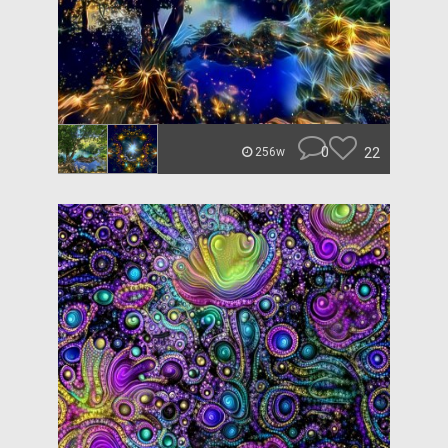
0
22
256w