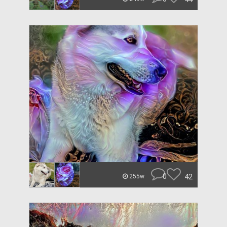
0
42
255w