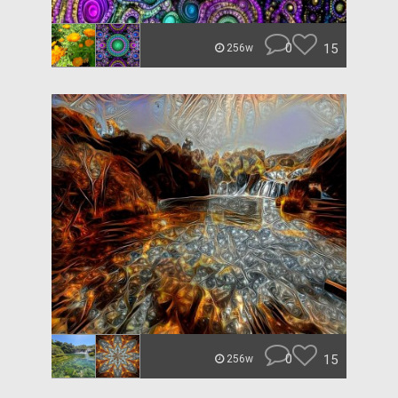
0
15
256w
0
15
256w