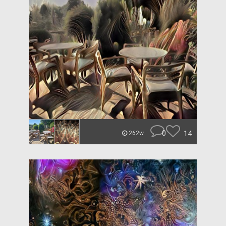
0
14
262w