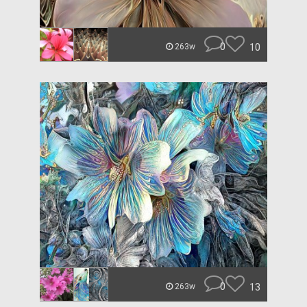
0
10
263w
0
13
263w