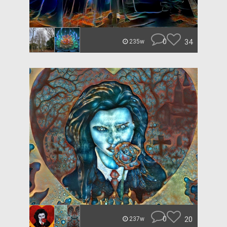
0
34
235w
0
20
237w