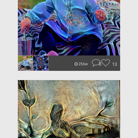
0
13
256w