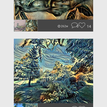
0
14
262w