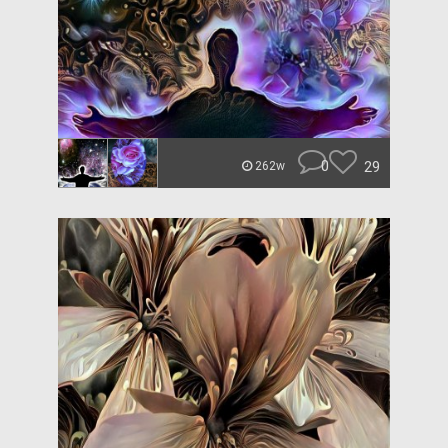
0
29
262w