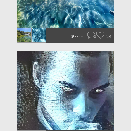
0
24
222w