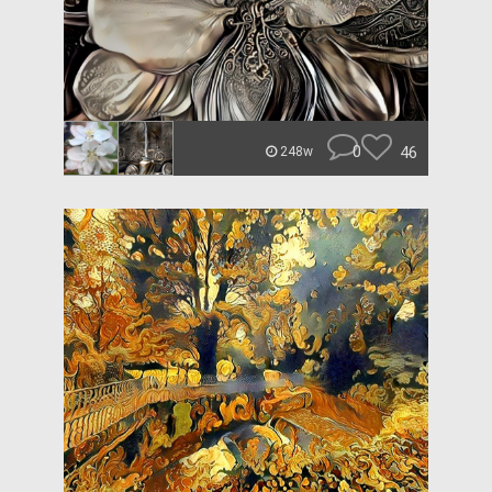
0
46
248w