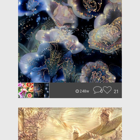
0
21
248w