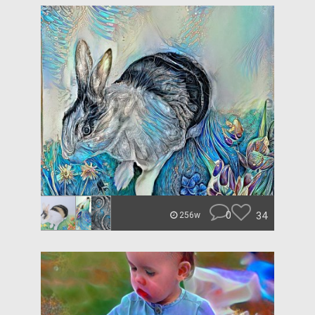
0
34
256w