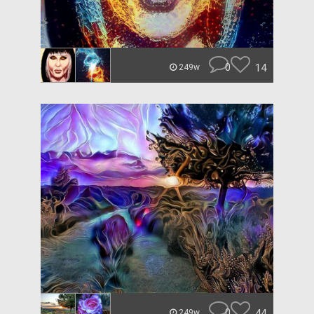
0
14
249w
0
44
249w