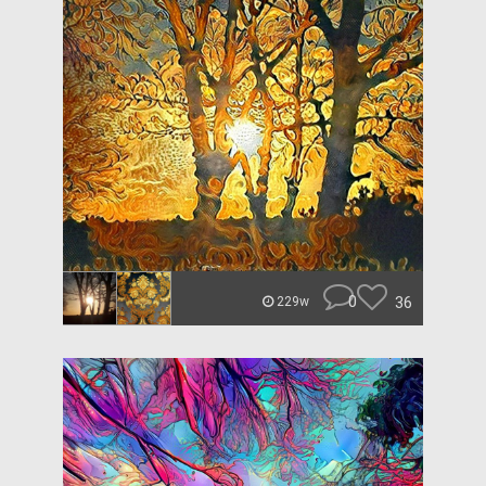
0
36
229w