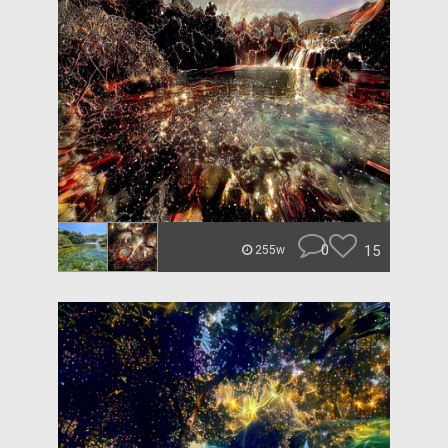
0
15
255w