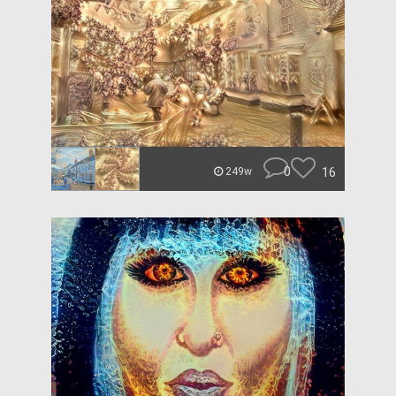
0
16
249w