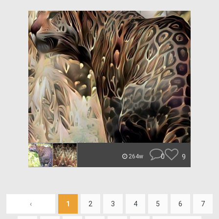
0
9
264w
‹
1
2
3
4
5
6
7