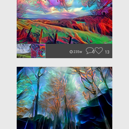
0
13
235w