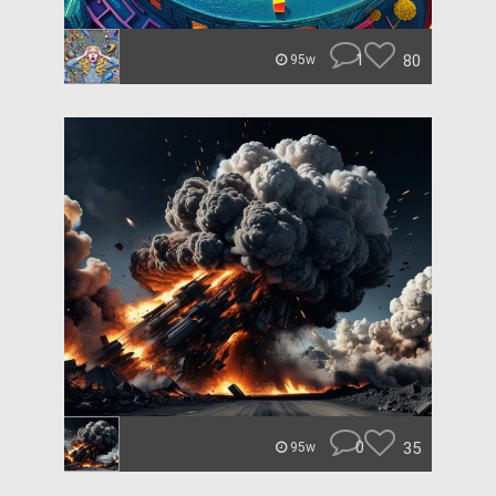
1
80
95w
0
35
95w