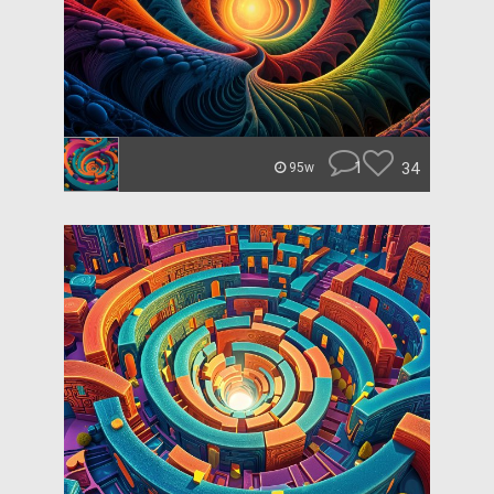
1
34
95w