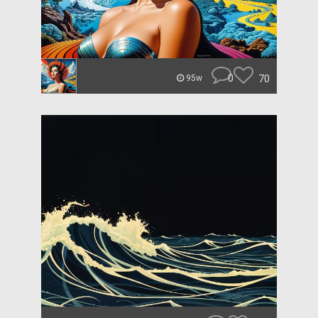
0
70
95w