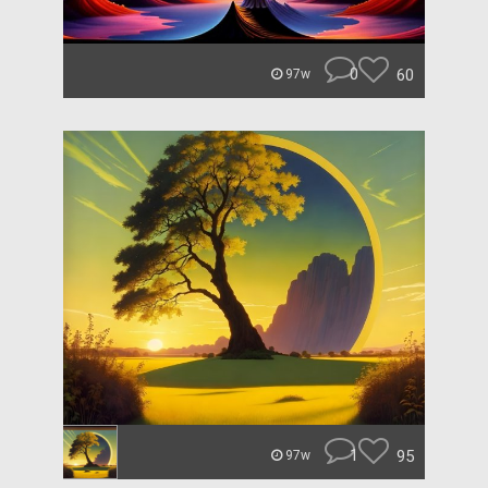
0
60
97w
1
95
97w