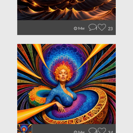
1
23
94w
3
34
94w