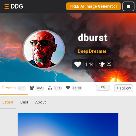
DDG
FREE AI Image Generator
dburst
Deep Dreamer
11.4K
25
Dreams
+ Follow
236
964
401
21.7K
Latest
Best
About