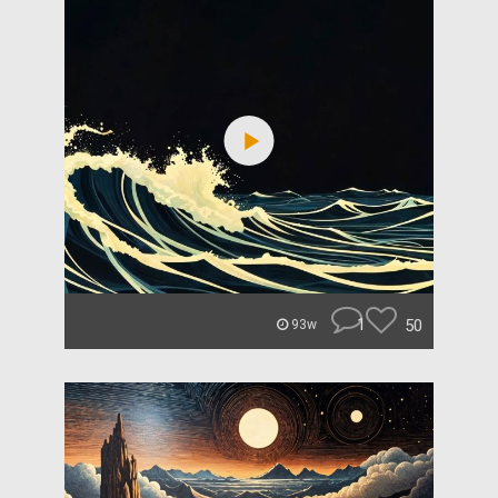
1
50
93w