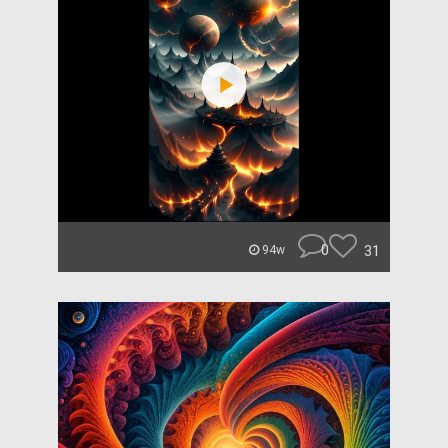
0
31
94w