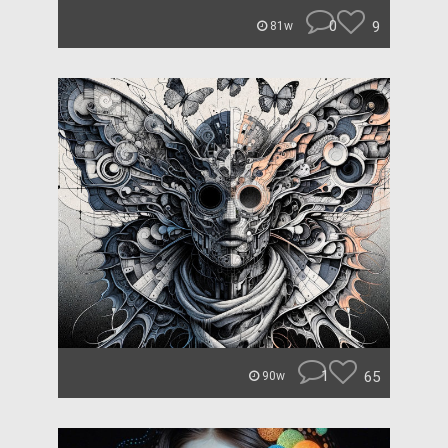
0
9
81w
1
65
90w