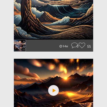
0
55
94w