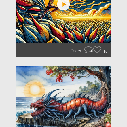
0
16
91w