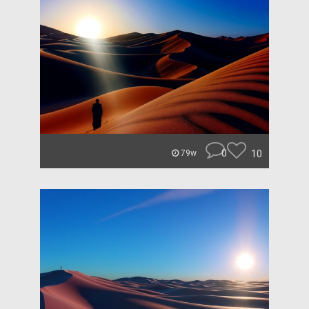
0
10
79w