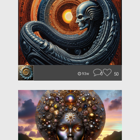
0
50
93w