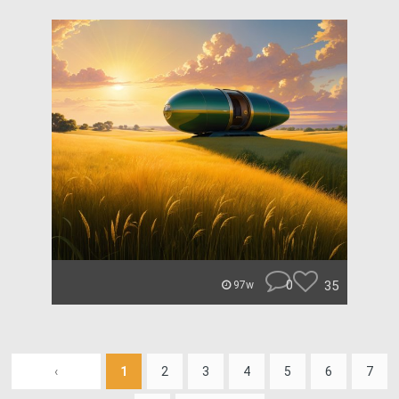
0
35
97w
‹
1
2
3
4
5
6
7