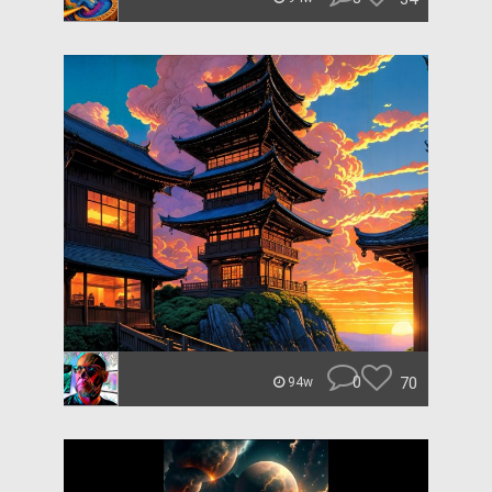
0
70
94w