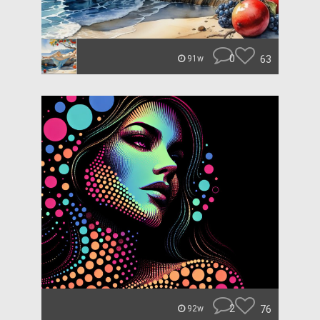
0
63
91w
2
76
92w