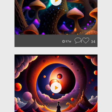
1
34
97w