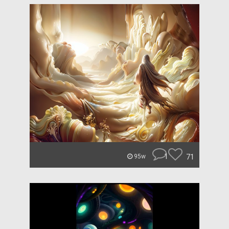
1
71
95w