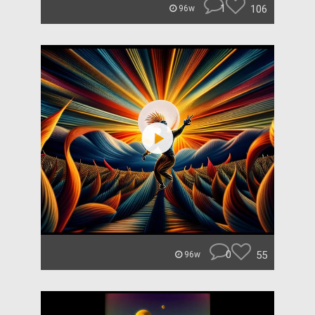
1
106
96w
0
55
96w