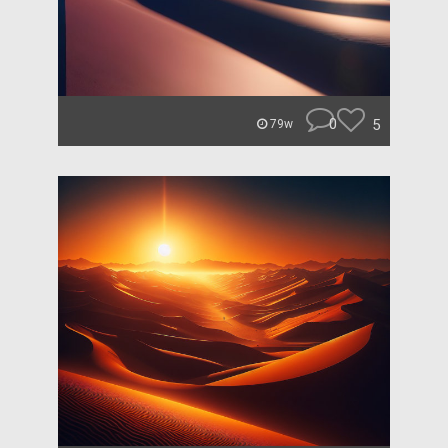
0
5
79w