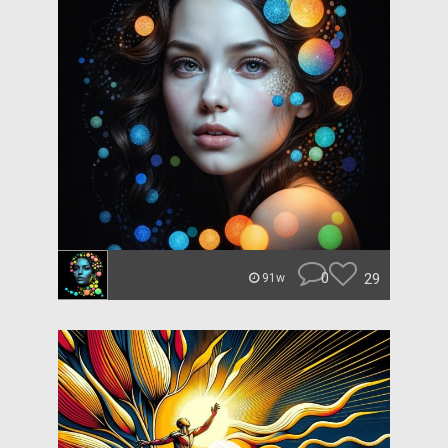
0
29
91w