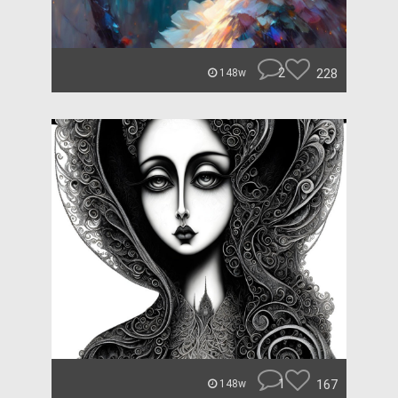
2
228
148w
1
167
148w