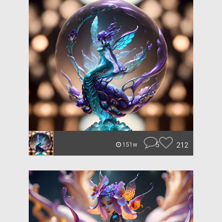
5
212
151w