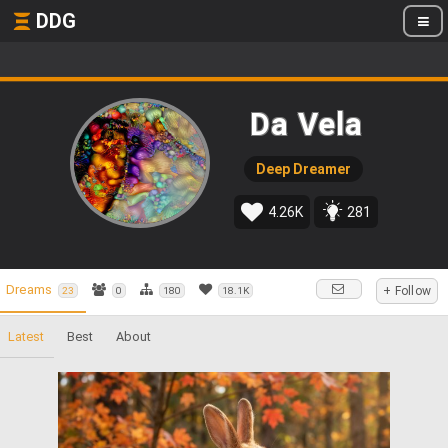
DDG
Da Vela
Deep Dreamer
4.26K
281
Dreams
+ Follow
23
0
180
18.1K
Latest
Best
About