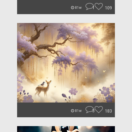
1
109
81w
3
183
81w