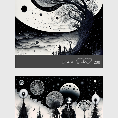
4
200
149w