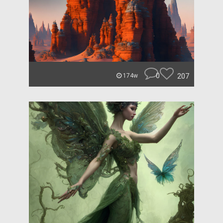
0
207
174w