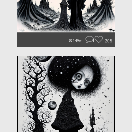
1
205
149w