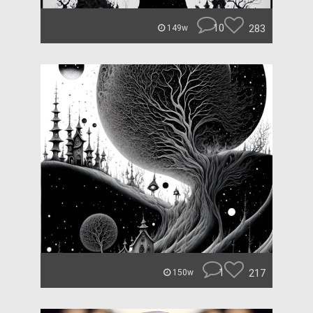
10
283
149w
1
217
150w