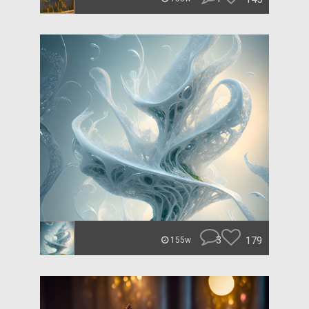
3
179
155w