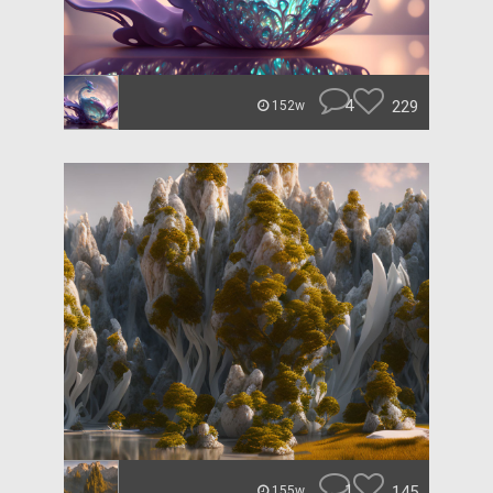
4
229
152w
1
145
155w