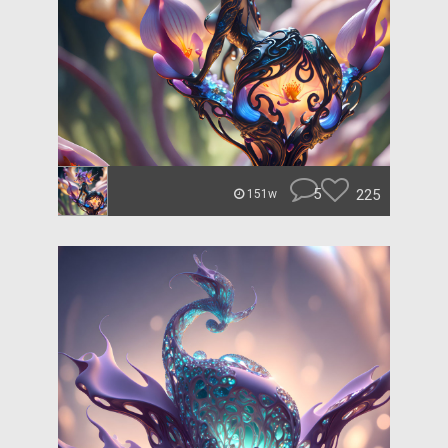
5
225
151w