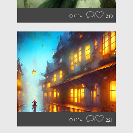
1
210
188w
1
221
193w