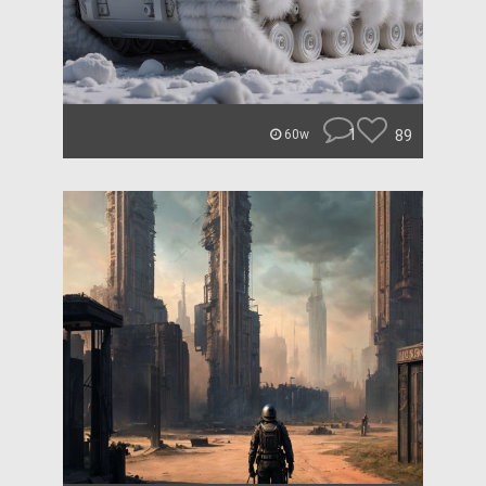
1
89
60w