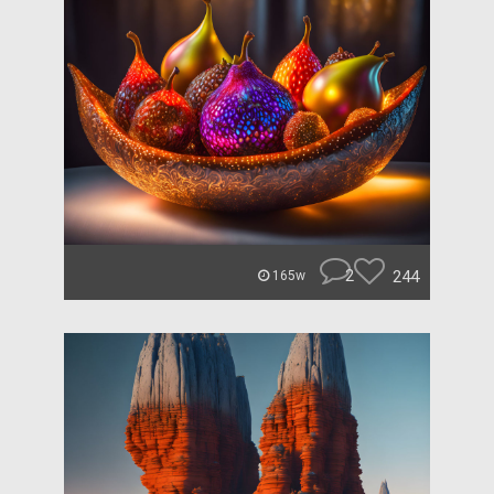
2
244
165w