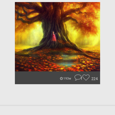
1
224
193w