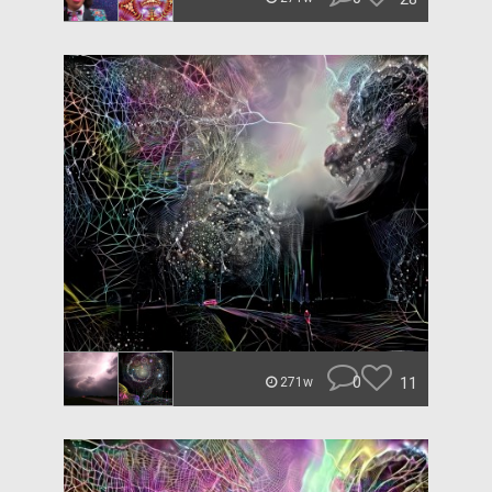
0
11
271w