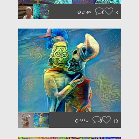
0
3
214w
0
13
266w