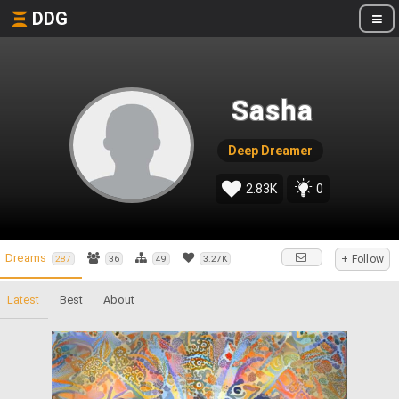
DDG
Sasha
Deep Dreamer
2.83K
0
Dreams
+ Follow
287
36
49
3.27K
Latest
Best
About