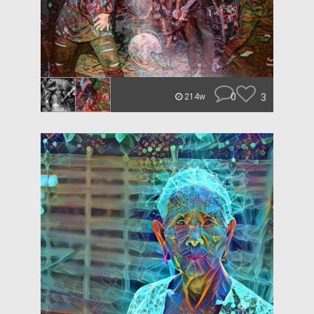
0
3
214w