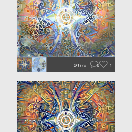
0
1
197w