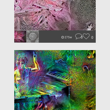
0
0
275w