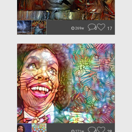
0
17
269w
0
28
271w