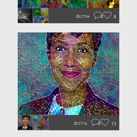
0
8
275w
0
13
277w