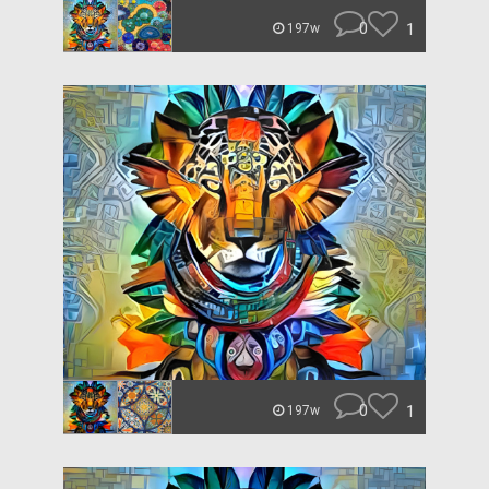
0
1
197w
0
1
197w