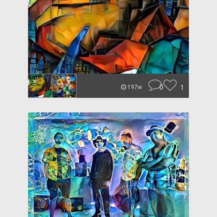
0
1
197w