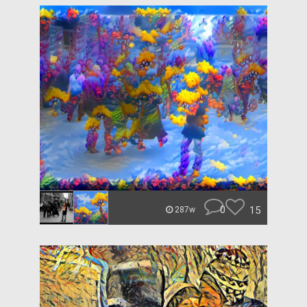
0
15
287w