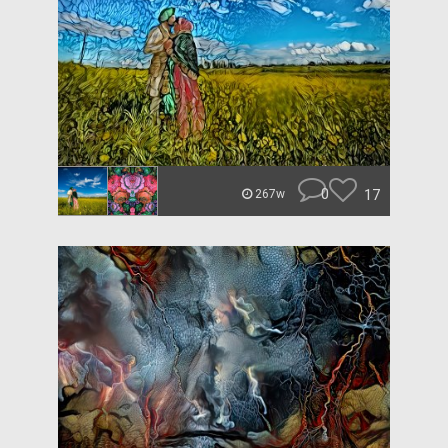
0
17
267w