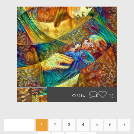
0
13
291w
‹
1
2
3
4
5
6
7