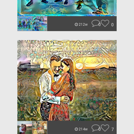
0
0
212w
0
7
214w