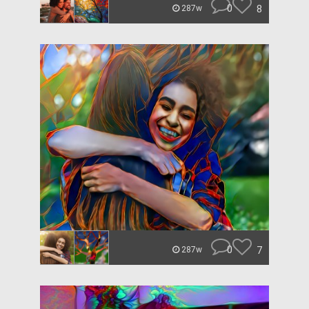
0
8
287w
0
7
287w