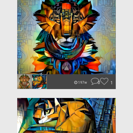
0
1
197w