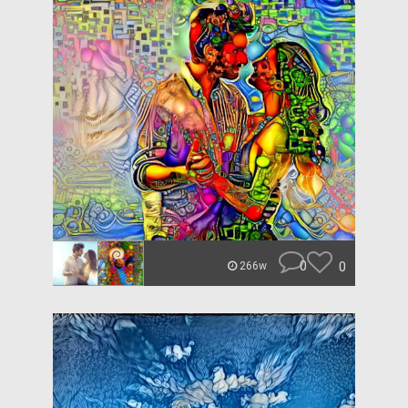
0
0
266w