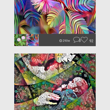
0
92
290w