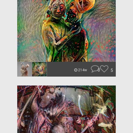
0
5
214w