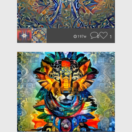
0
1
197w