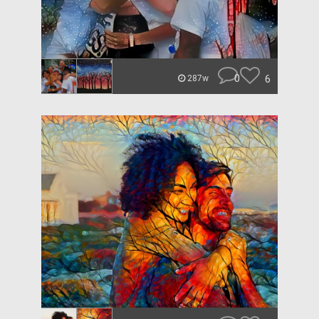
0
6
287w