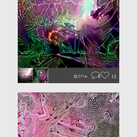
0
13
271w