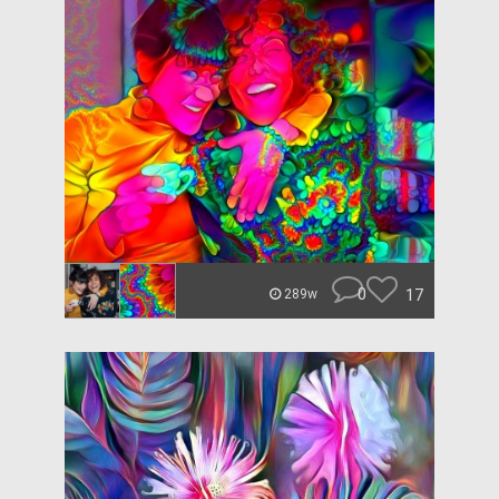
0
17
289w