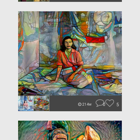
0
5
214w