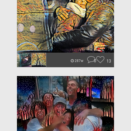
0
13
287w