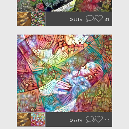
0
41
291w
0
14
291w