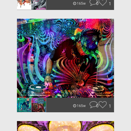
0
1
165w
0
1
165w