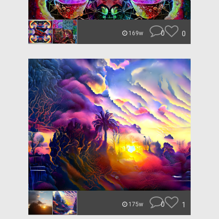
0
0
169w
0
1
175w