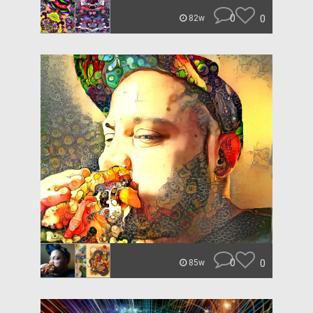
0
0
82w
0
0
85w