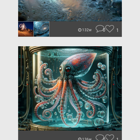
0
1
132w
0
1
136w