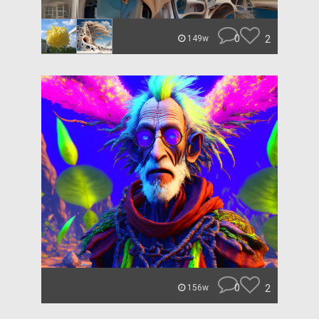
0
2
149w
0
2
156w