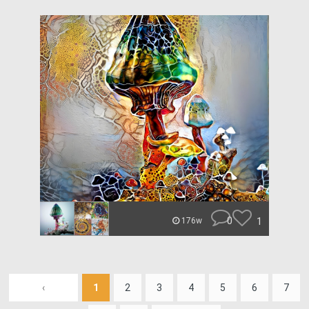
0
1
176w
‹
1
2
3
4
5
6
7