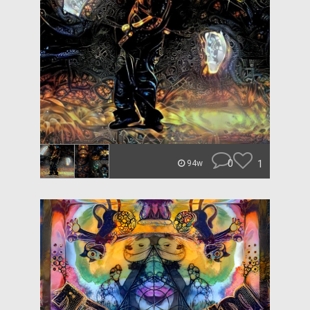
0
1
94w