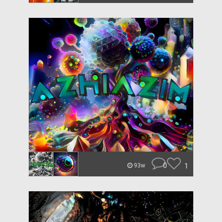
0
1
93w