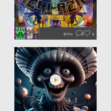
0
0
97w