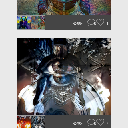
0
1
88w
0
2
90w