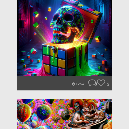
0
3
126w