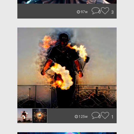
0
3
97w
0
1
125w