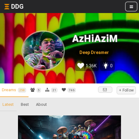
DDG
AzHiAziM
Deep Dreamer
1.36K
0
Dreams
+ Follow
258
5
21
746
Latest
Best
About