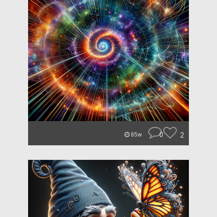
0
2
85w