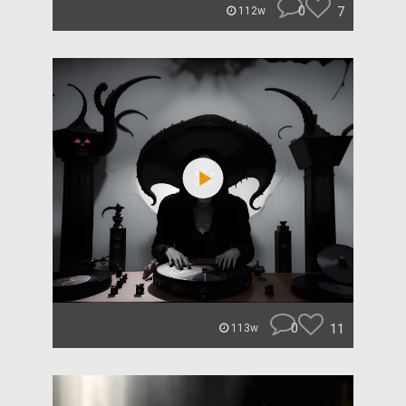
0
7
112w
0
11
113w