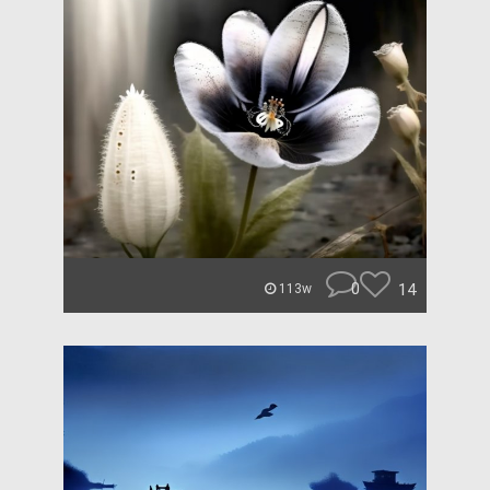
0
14
113w