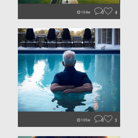
0
4
104w
0
3
105w