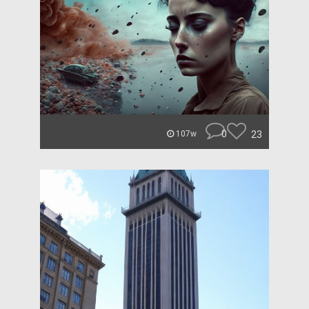
0
23
107w