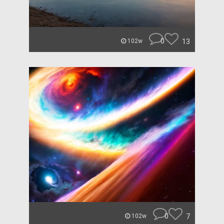
0
13
102w
0
7
102w