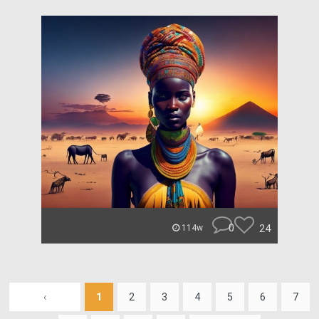
0
24
114w
‹
1
2
3
4
5
6
7