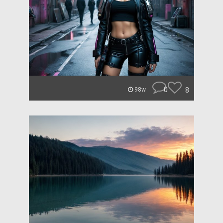
0
8
98w