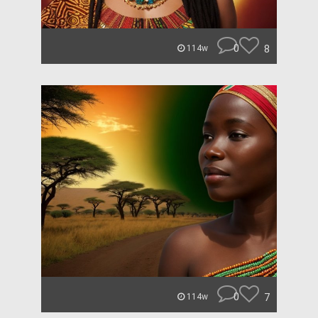
0
8
114w
0
7
114w