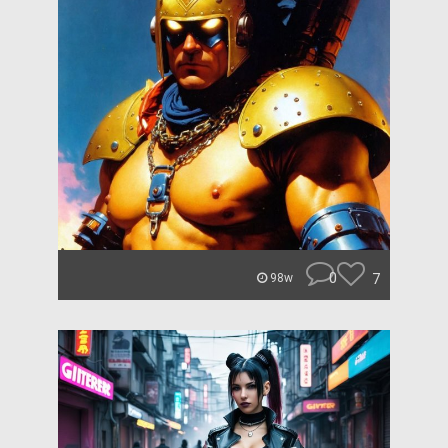
0
7
98w