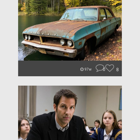
0
8
97w