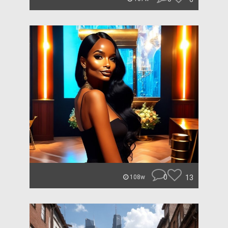
0
13
108w