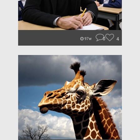
0
4
97w