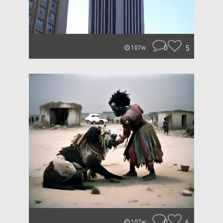
0
5
107w
0
6
107w