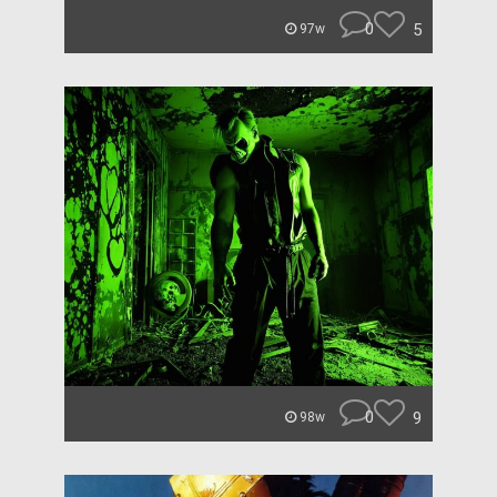
0
5
97w
0
9
98w