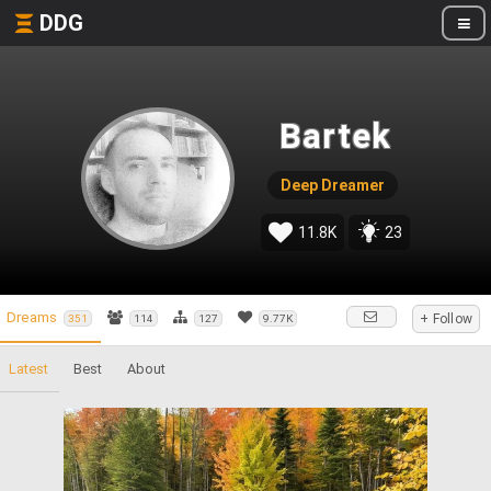
DDG
Bartek
Deep Dreamer
11.8K
23
Dreams
+ Follow
351
114
127
9.77K
Latest
Best
About