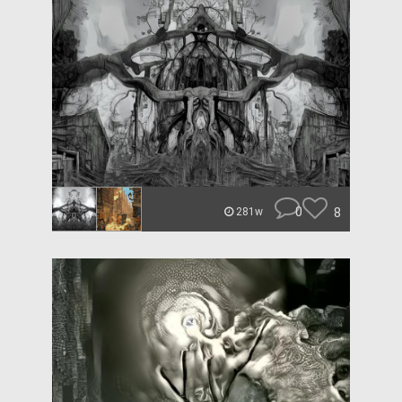
0
8
281w