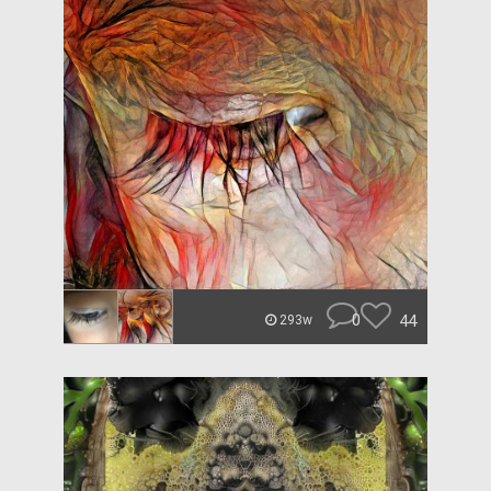
0
44
293w