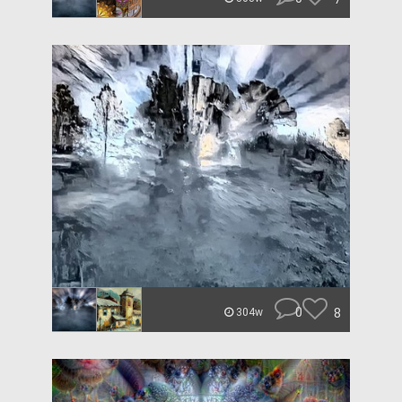
0
8
304w