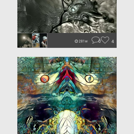
0
4
281w