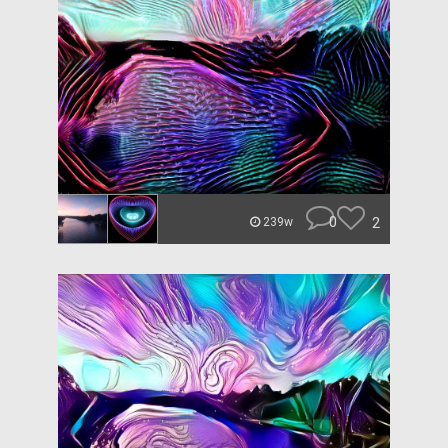
0
2
239w