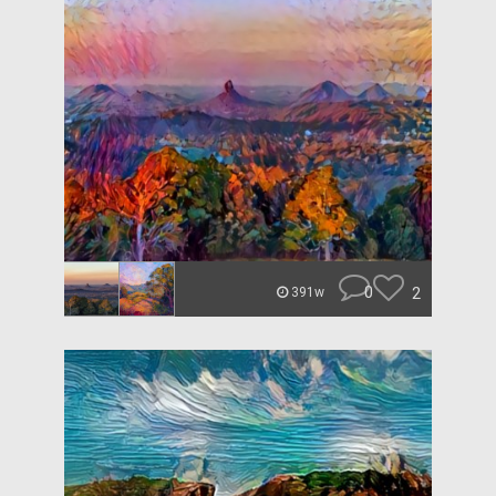
0
2
391w