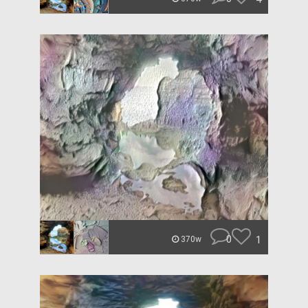
0
1
370w