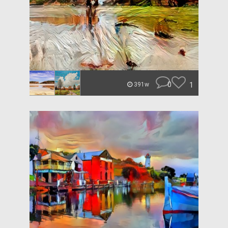
0
1
391w