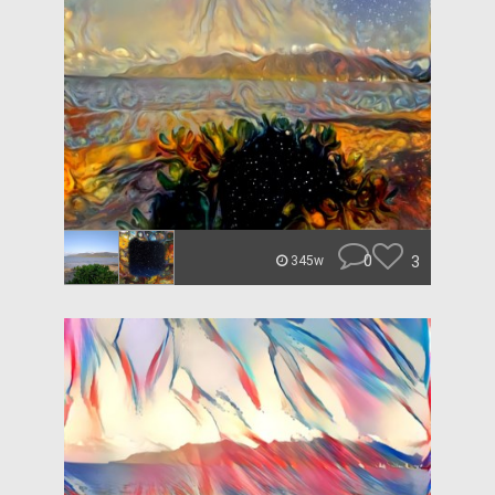
0
3
345w