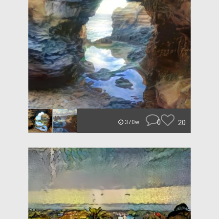
0
20
370w