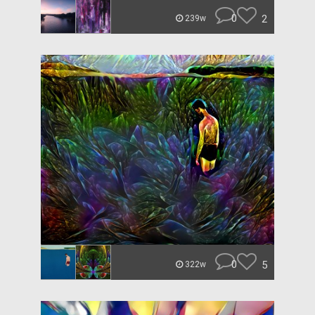
0
2
239w
0
5
322w