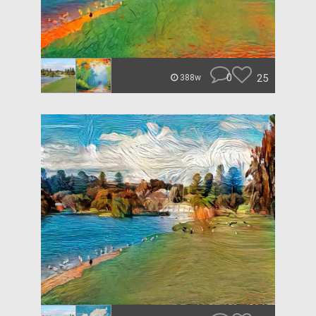
0
25
388w