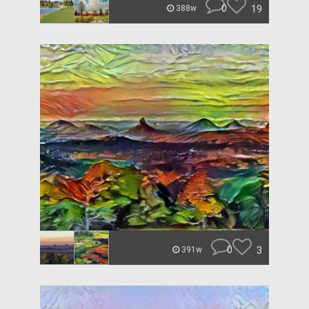
0
19
388w
0
3
391w