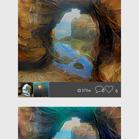
0
6
370w