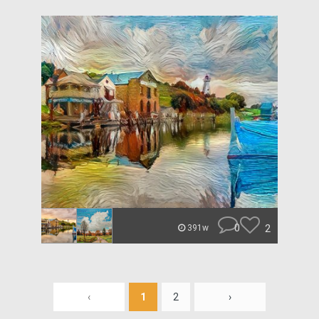
0
2
391w
‹
1
2
›