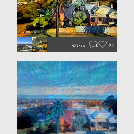
0
24
379w