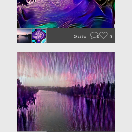
0
0
239w