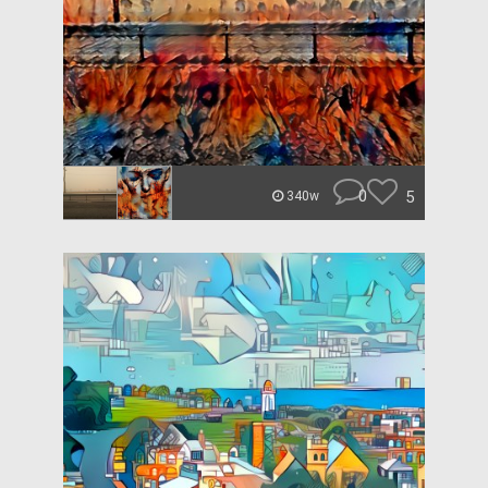
0
5
340w