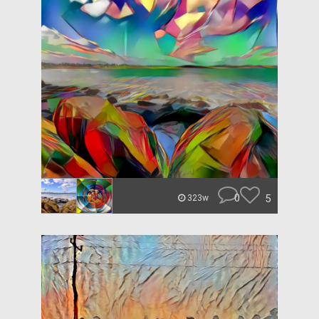
0
5
323w