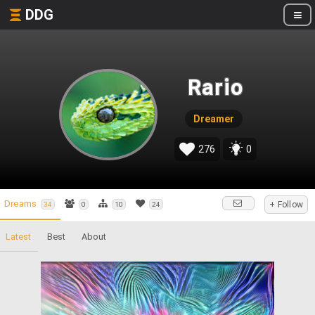
DDG
Rario
Dreamer
276
0
Dreams
+ Follow
34
0
10
24
Latest
Best
About