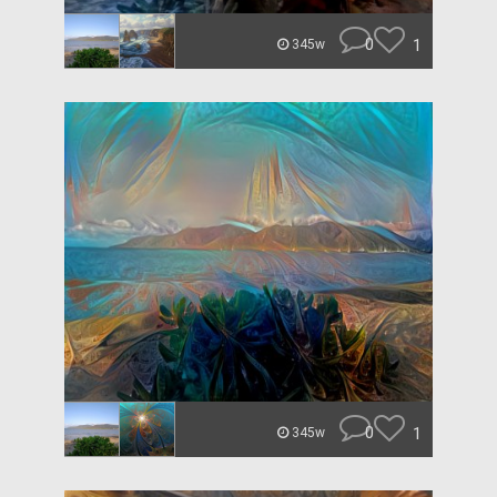
0
1
345w
0
1
345w