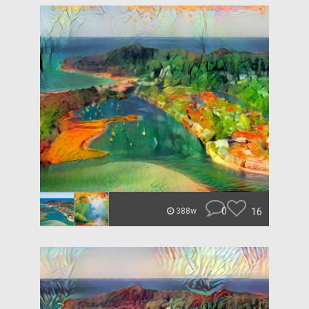
0
16
388w