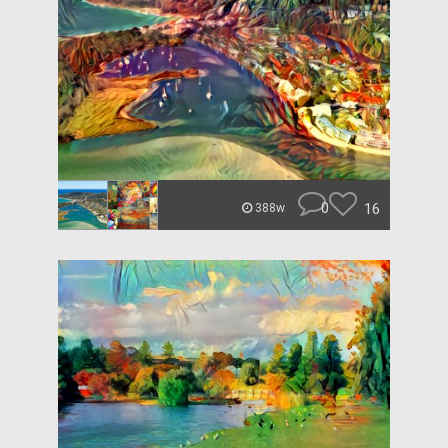
0
16
388w