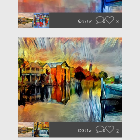
0
3
391w
0
2
391w