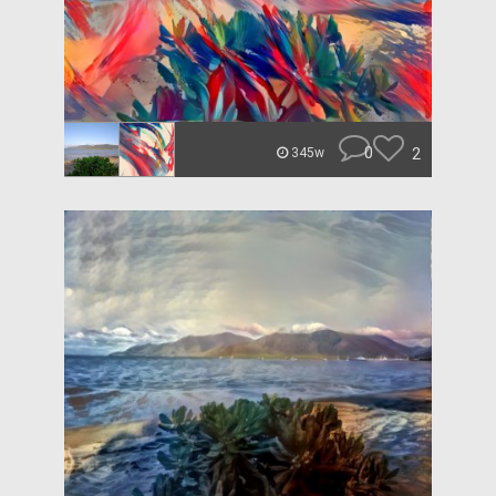
0
2
345w