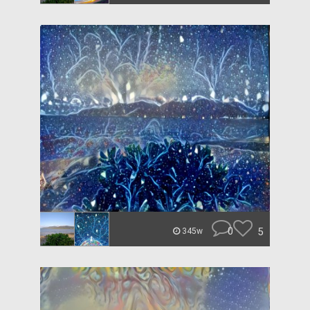
0
5
345w