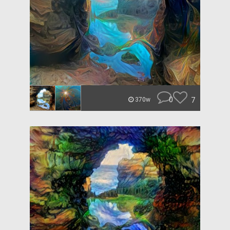
0
7
370w