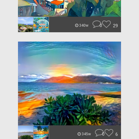
0
29
340w
0
6
345w