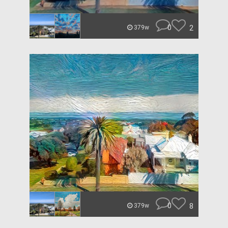
0
2
379w
0
8
379w