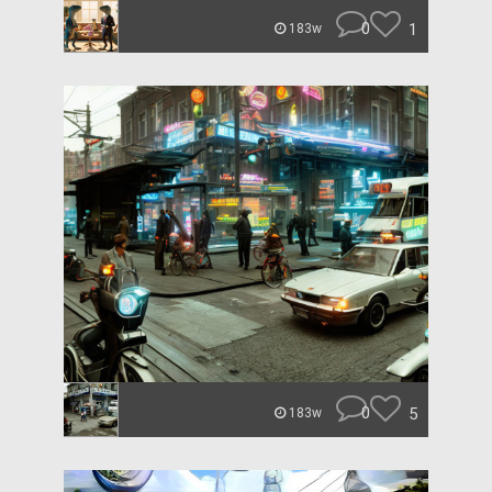
0
1
183w
0
5
183w