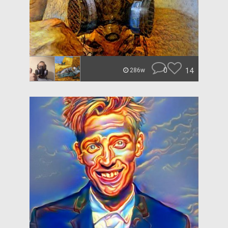
0
14
286w