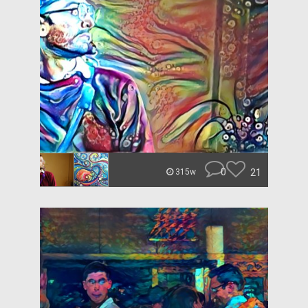
0
21
315w