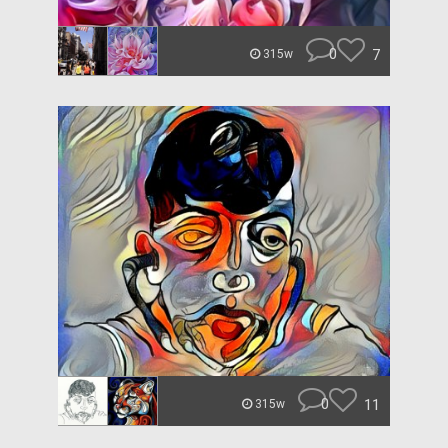
0
7
315w
0
11
315w