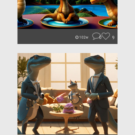
0
9
102w