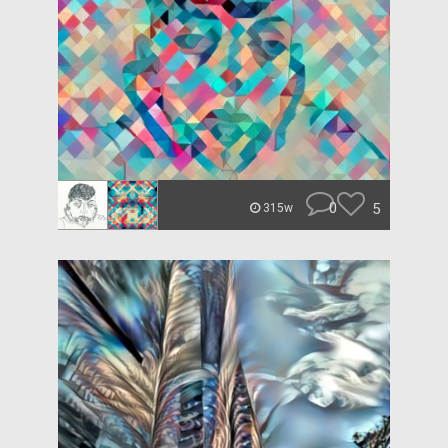
0
5
315w