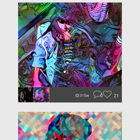
0
21
315w