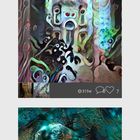
0
7
315w