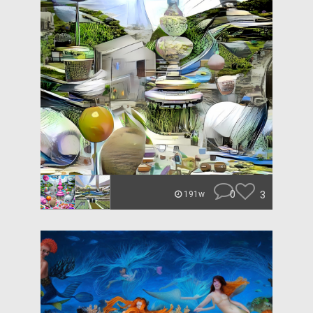
0
3
191w