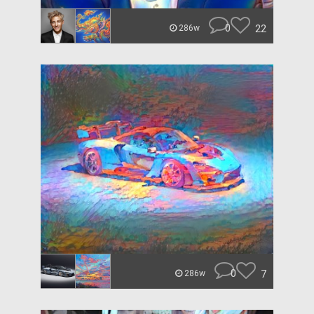
0
22
286w
0
7
286w