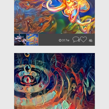
0
46
317w