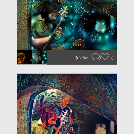
0
6
315w