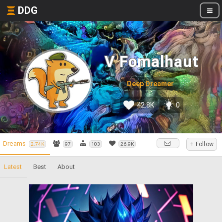
DDG
V Fomalhaut
Deep Dreamer
42.8K
0
Dreams
+ Follow
2.74K
97
103
26.9K
Latest
Best
About