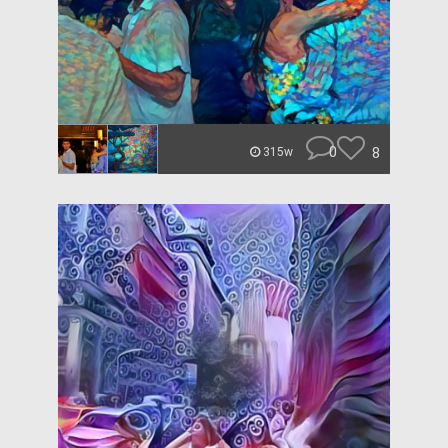
0
8
315w