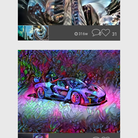
0
31
316w