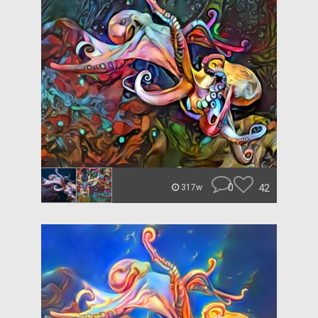
0
42
317w