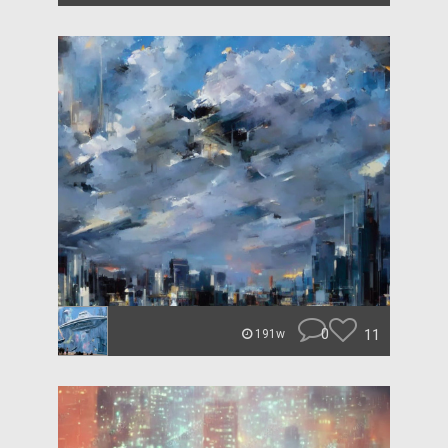
0
11
191w