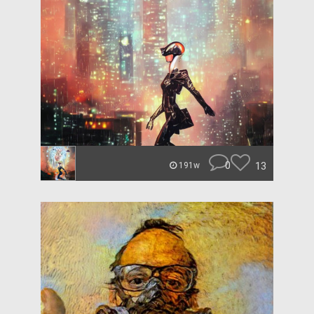
0
13
191w