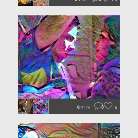
0
5
315w