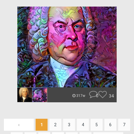
0
34
317w
‹
1
2
3
4
5
6
7