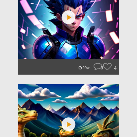
0
4
99w