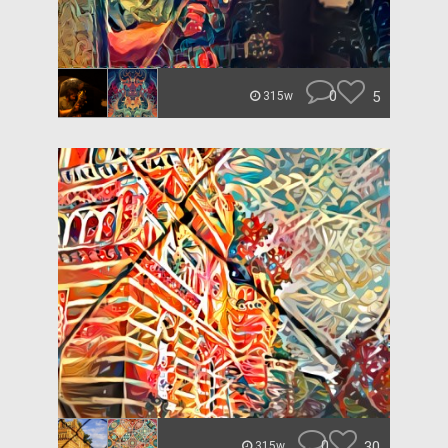
0
5
315w
0
30
315w