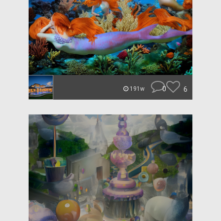
0
6
191w