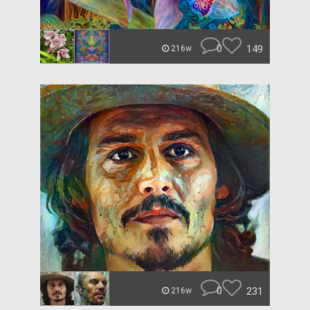
0
149
216w
0
231
216w