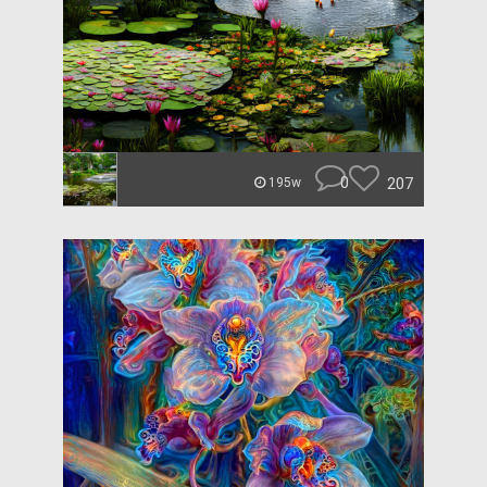
0
207
195w