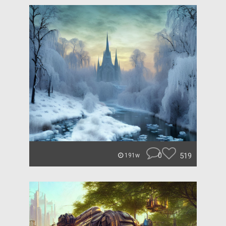
0
519
191w