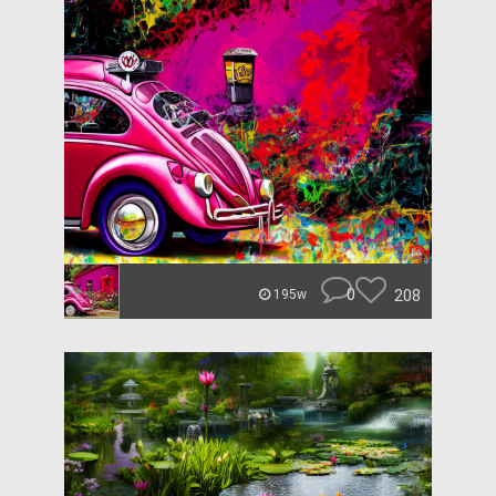
0
208
195w