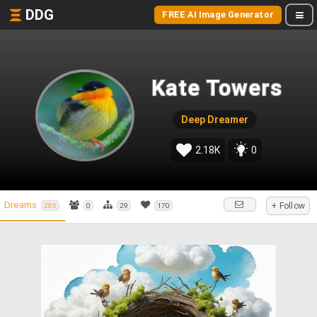
DDG
FREE AI Image Generator
Kate Towers
Deep Dreamer
2.18K
0
Dreams
+ Follow
285
0
29
170