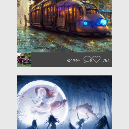
2
764
194w