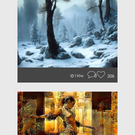
0
306
190w