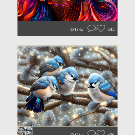
0
444
184w