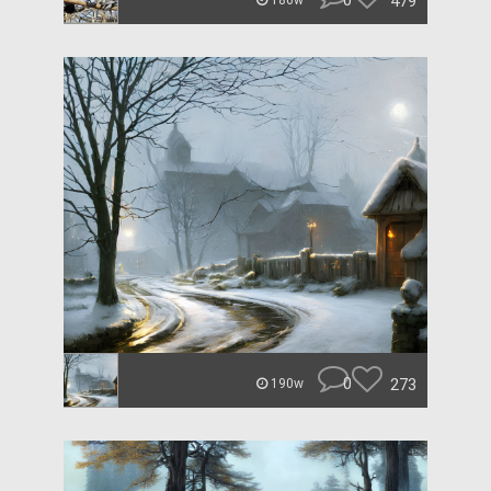
0
479
186w
0
273
190w