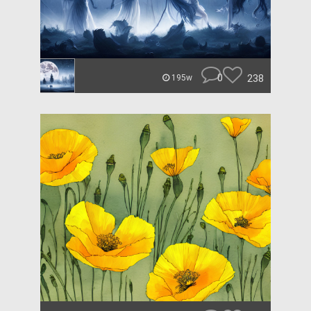
0
238
195w