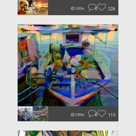
0
226
242w
0
115
245w