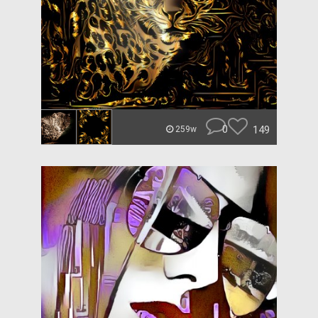
0
149
259w