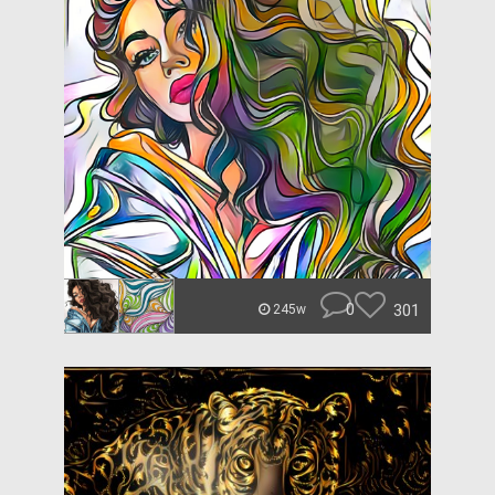
0
301
245w