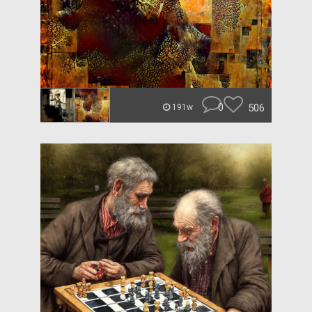
0
506
191w