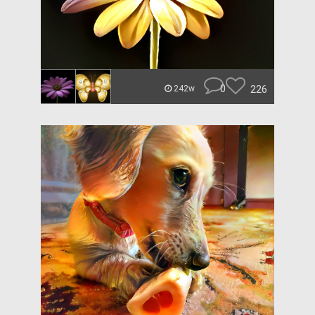
0
226
242w