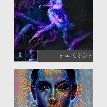
0
7
334w