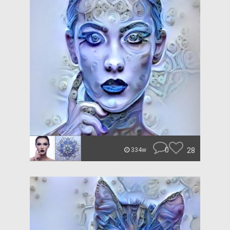
0
28
334w