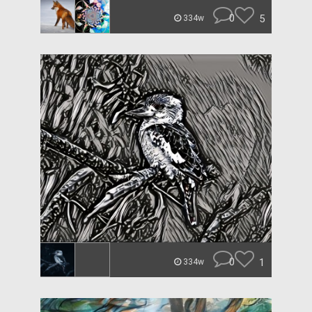
0
5
334w
0
1
334w