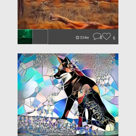
0
6
334w