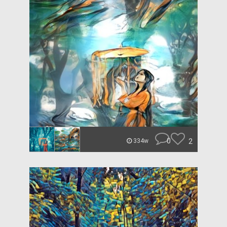
0
2
334w