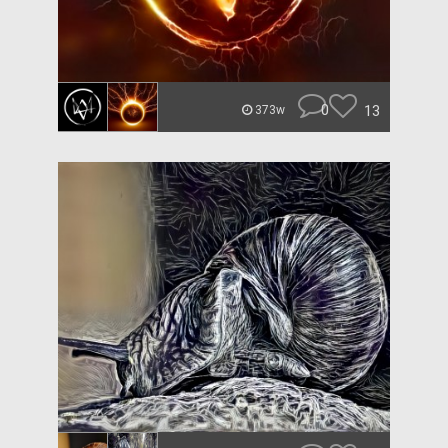
0
13
373w