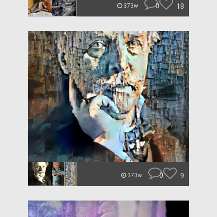
0
18
373w
0
9
373w