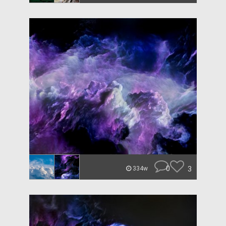
0
3
334w