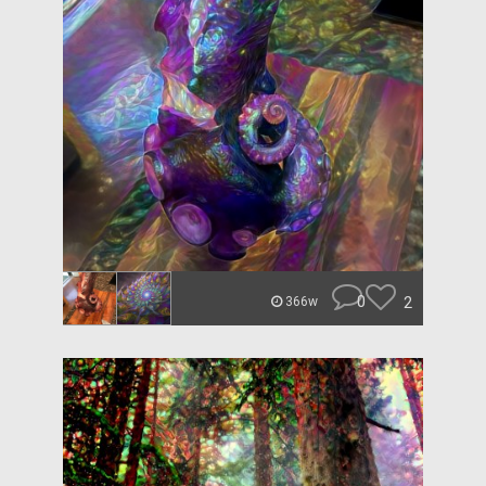
0
2
366w