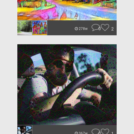
0
2
278w
0
1
367w