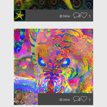
0
1
366w
0
1
366w