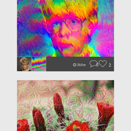
0
2
366w