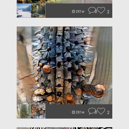
0
2
281w
0
2
281w