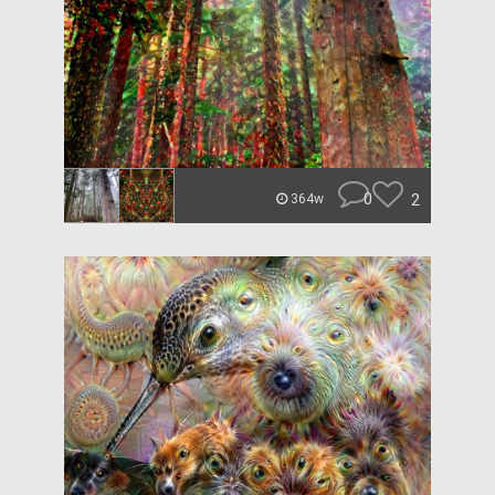
0
2
364w