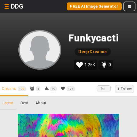
DDG
FREE AI Image Generator
Funkycacti
Deep Dreamer
1.25K
0
Dreams
+ Follow
179
1
19
177
Latest
Best
About