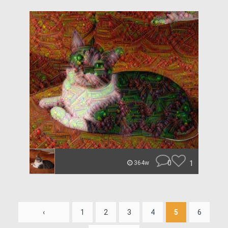
0
1
364w
‹
1
2
3
4
5
6