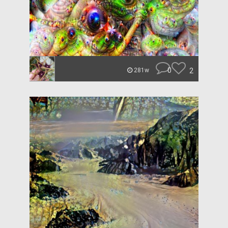
0
2
281w