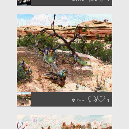
0
1
367w