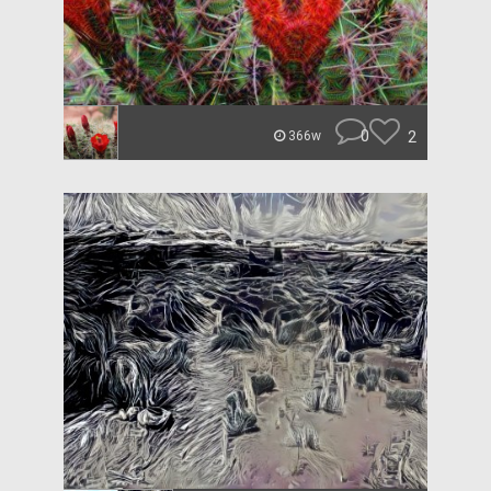
0
2
366w