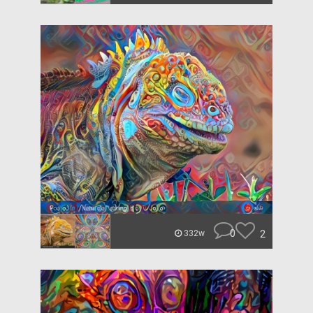
0
2
332w