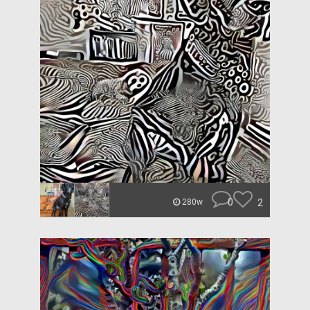
0
2
280w