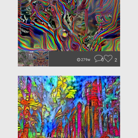
0
2
279w