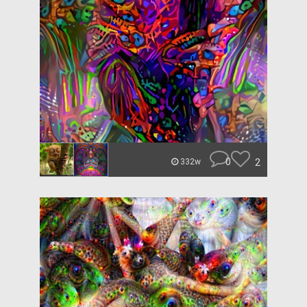
0
2
332w