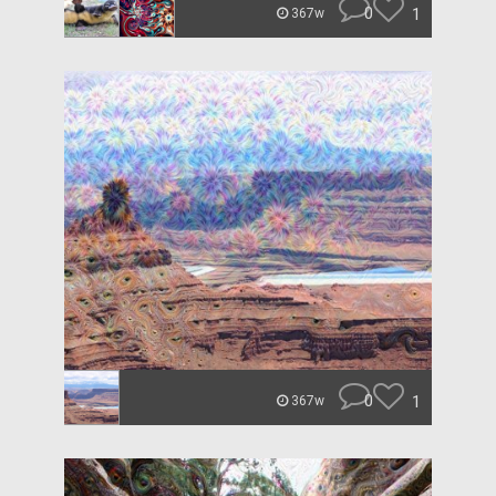
0
1
367w
0
1
367w