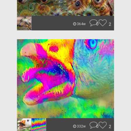
0
2
364w
0
2
332w