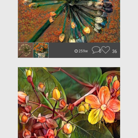
0
36
259w