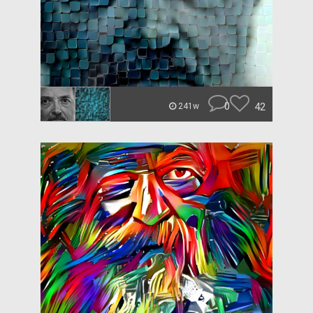
0
42
241w