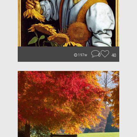
0
40
197w