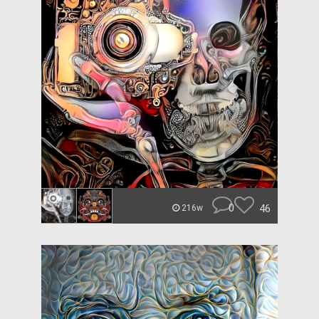
0
46
216w