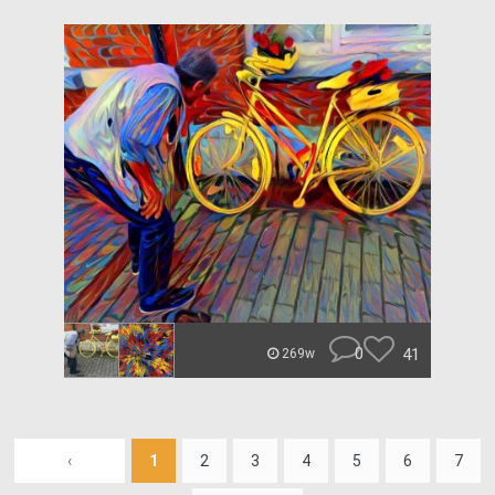
0
41
269w
‹
1
2
3
4
5
6
7