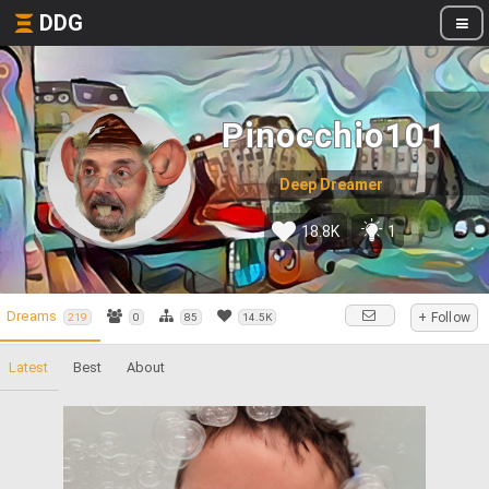
DDG
Pinocchio101
Deep Dreamer
18.8K
1
Dreams
+ Follow
219
0
85
14.5K
Latest
Best
About