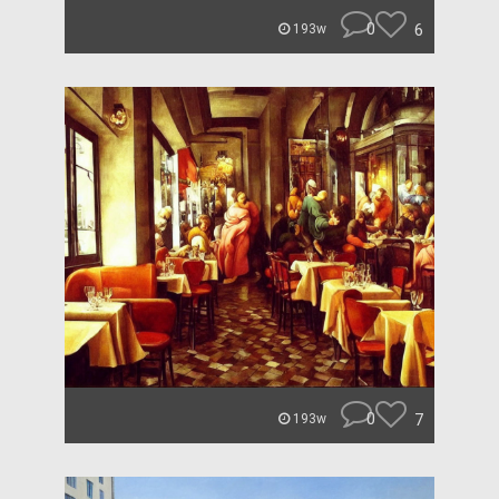
0
6
193w
0
7
193w