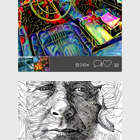
0
30
242w