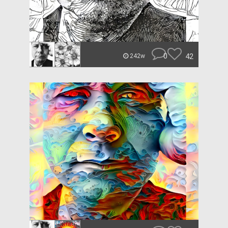
0
42
242w