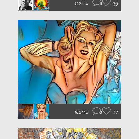
0
39
242w
0
42
244w