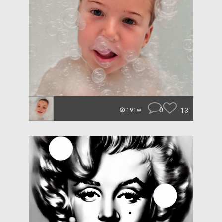
0
13
191w