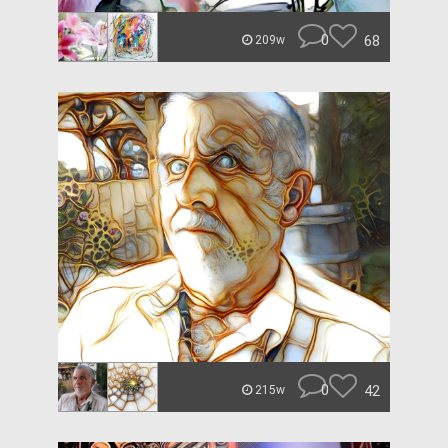
0
68
209w
0
42
215w