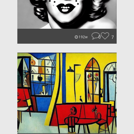
0
7
192w