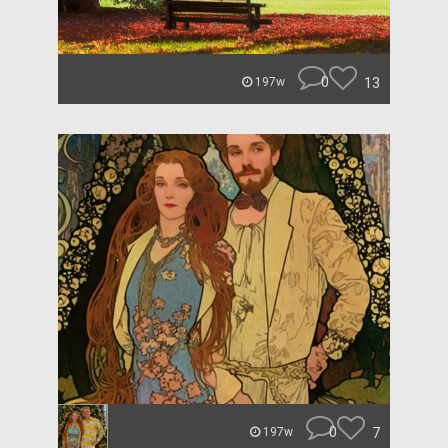
0
13
197w
0
7
197w