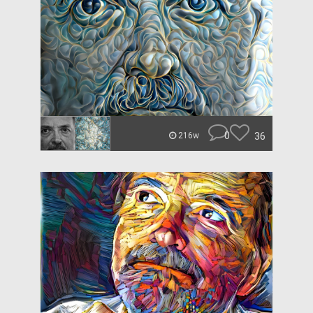
0
36
216w