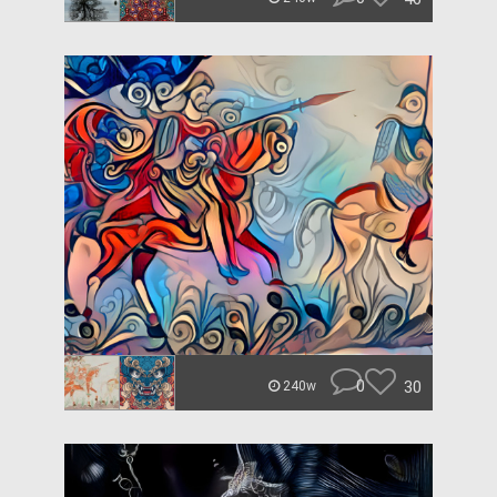
0
30
240w