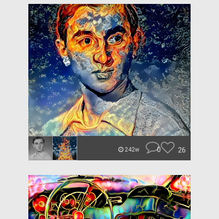
0
26
242w