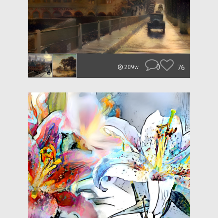
0
76
209w