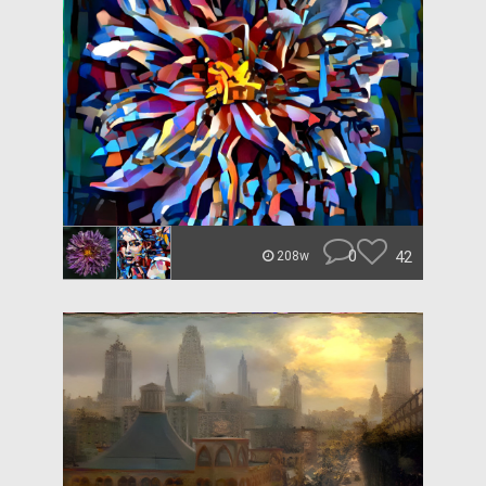
0
42
208w