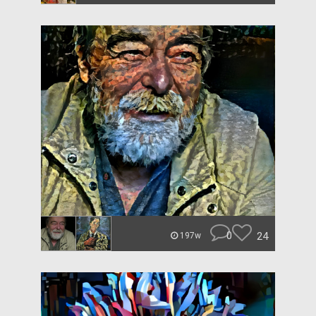
0
24
197w