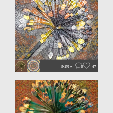
0
47
259w