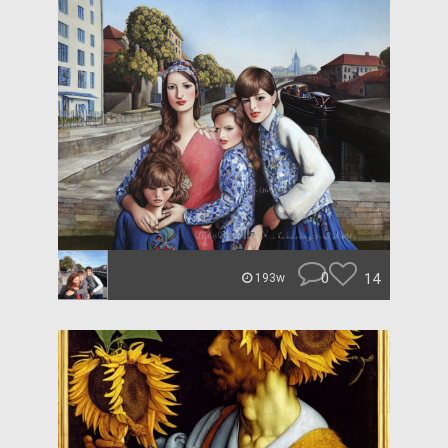
0
14
193w