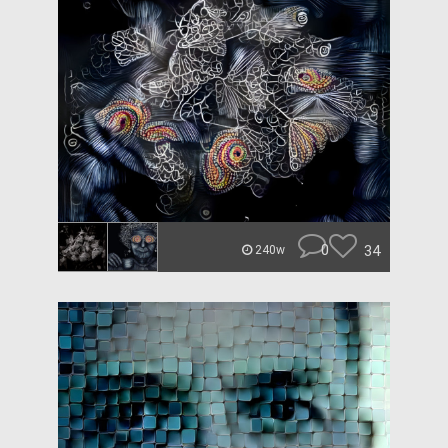
0
34
240w