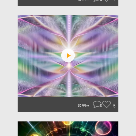
0
5
99w