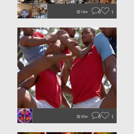
0
1
18w
0
1
30w