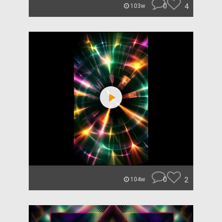
0
4
103w
0
2
104w