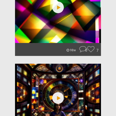
0
7
98w