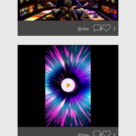
0
7
99w
0
7
99w