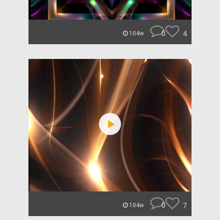
0
4
104w
0
7
104w