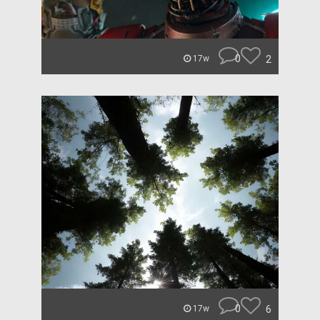
0
2
17w
0
6
17w