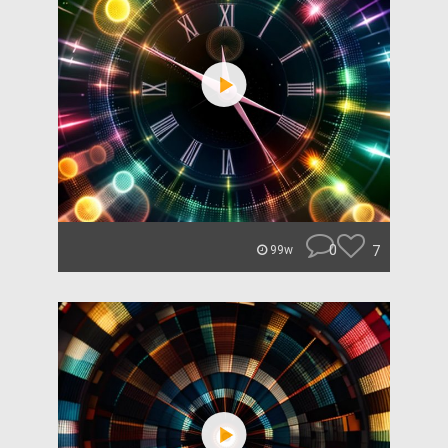
0
7
99w