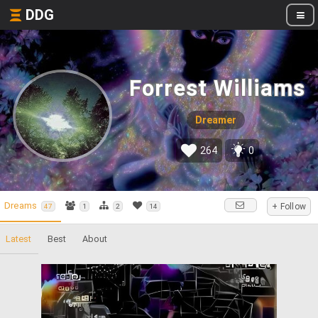
DDG
Forrest Williams
Dreamer
264
0
Dreams
+ Follow
47
1
2
14
Latest
Best
About