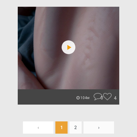
0
4
104w
‹
1
2
›