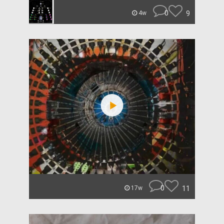
0
9
4w
0
11
17w