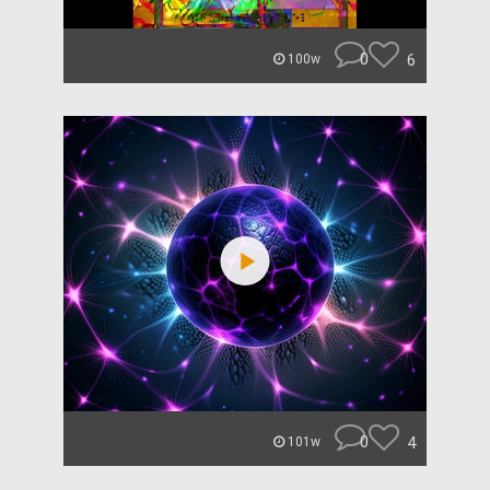
0
6
100w
0
4
101w