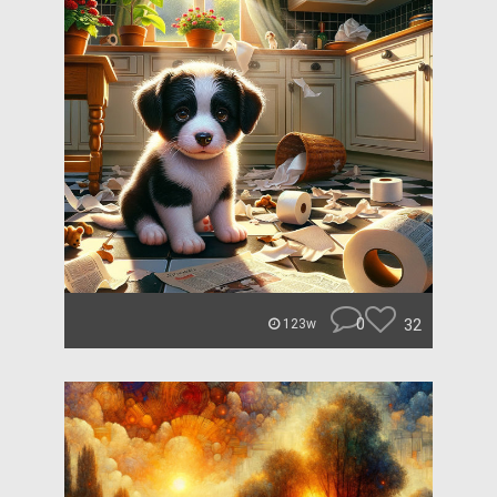
0
32
123w