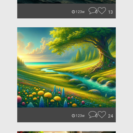
0
13
123w
0
24
123w