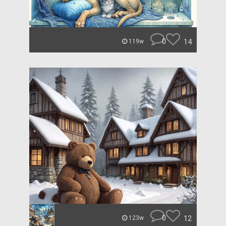
0
14
119w
0
12
123w