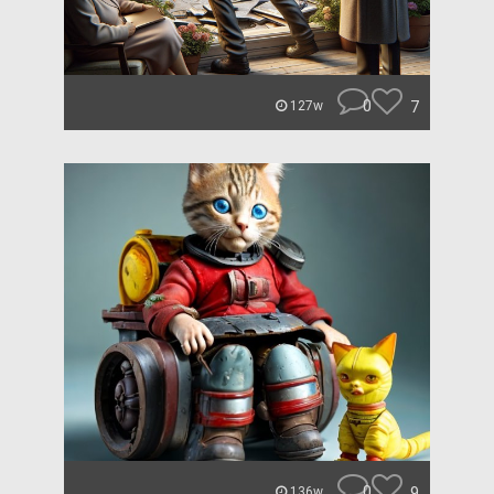
0
7
127w
0
9
136w