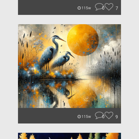
0
7
115w
0
9
115w