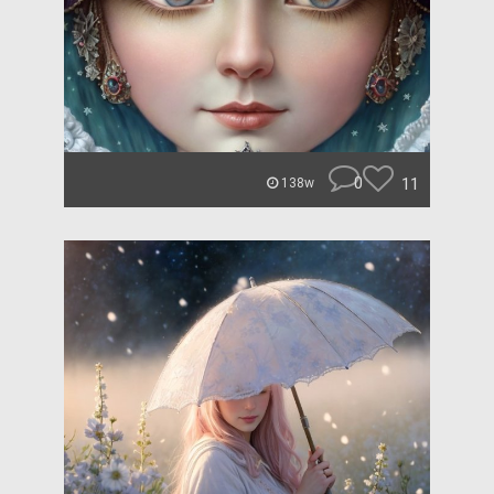
0
11
138w