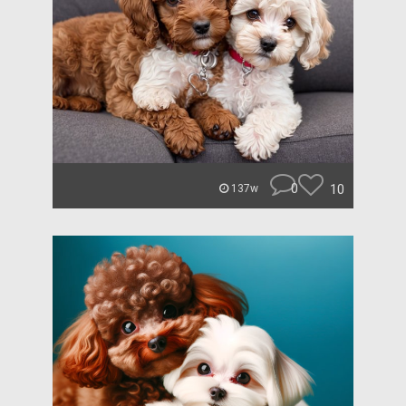
0
10
137w