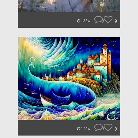
0
9
138w
0
9
140w