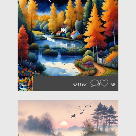
0
68
119w