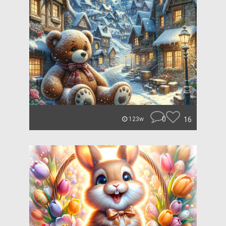
0
16
123w