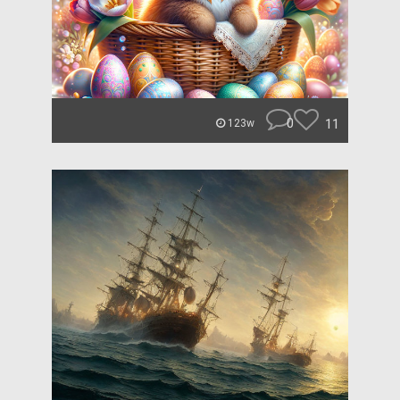
0
11
123w