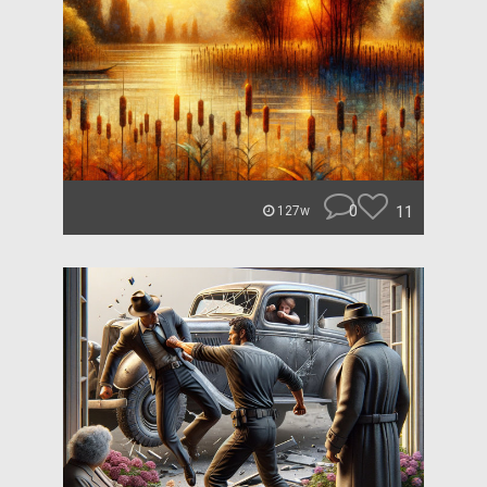
0
11
127w