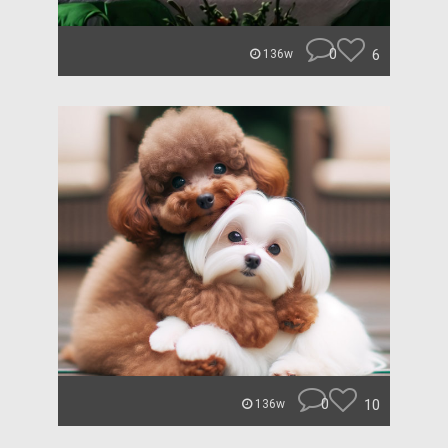
0
6
136w
0
10
136w