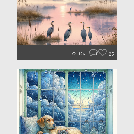
0
25
119w