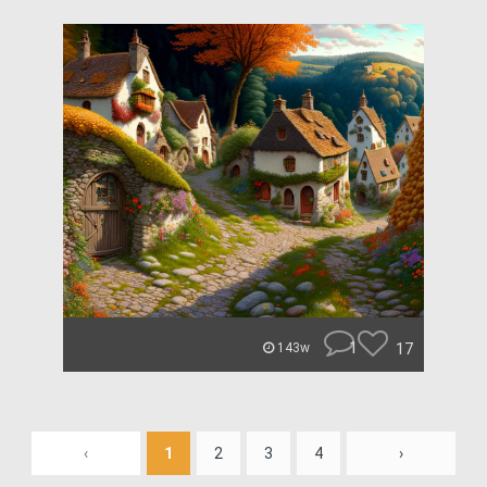
1
17
143w
‹
1
2
3
4
›