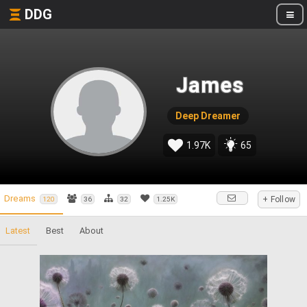
DDG
James
Deep Dreamer
1.97K
65
Dreams
+ Follow
120
36
32
1.25K
Latest
Best
About