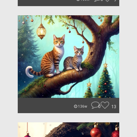
0
13
136w