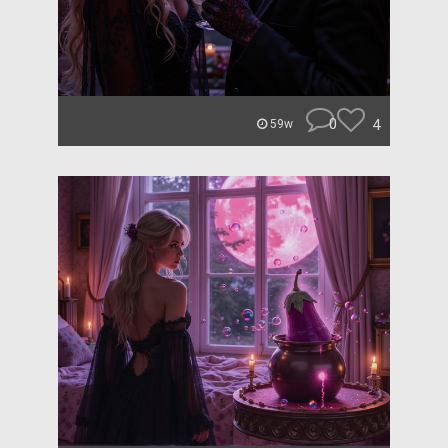
0
4
59w