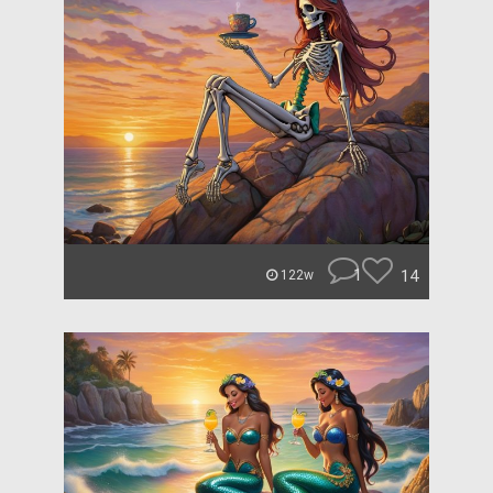
1
14
122w