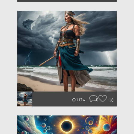
0
16
117w