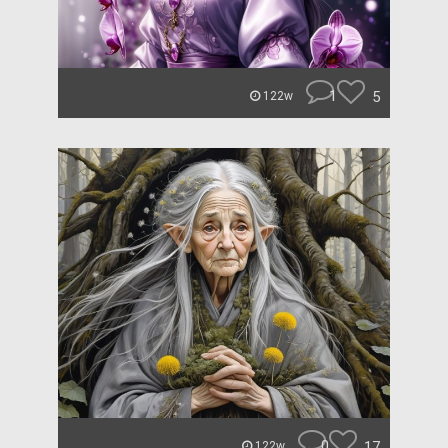
1
5
122w
0
17
122w