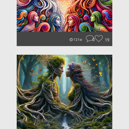
0
19
121w