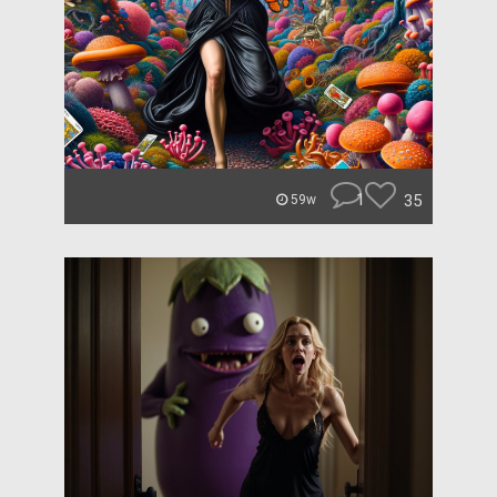
1
35
59w