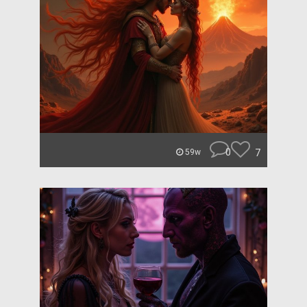
0
7
59w