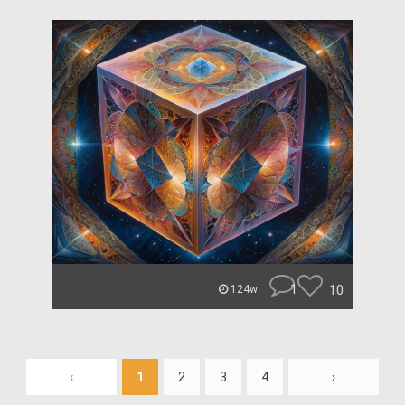
1
10
124w
‹
1
2
3
4
›