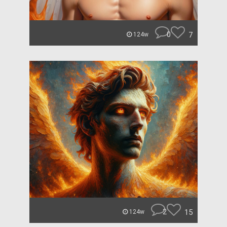
0
7
124w
2
15
124w