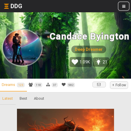
DDG
Candace Byington
Deep Dreamer
1.09K
21
Dreams
+ Follow
123
118
37
982
Latest
Best
About