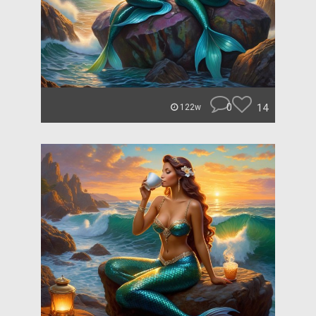
0
14
122w