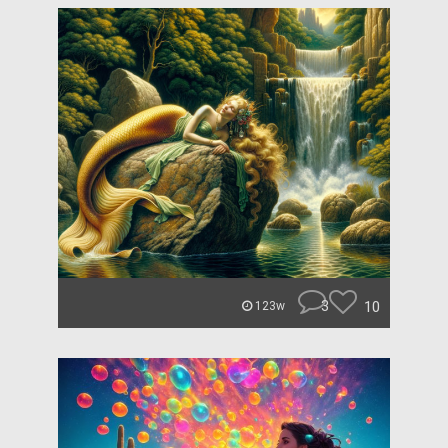
3
10
123w