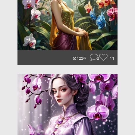
0
11
122w