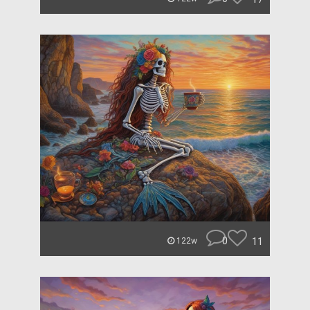
0
11
122w