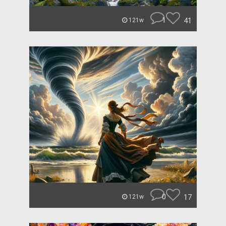
1
41
121w
0
17
121w