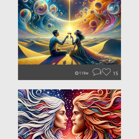
1
15
118w