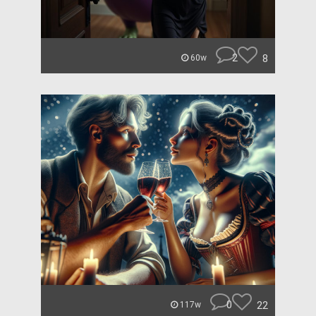
2
8
60w
0
22
117w