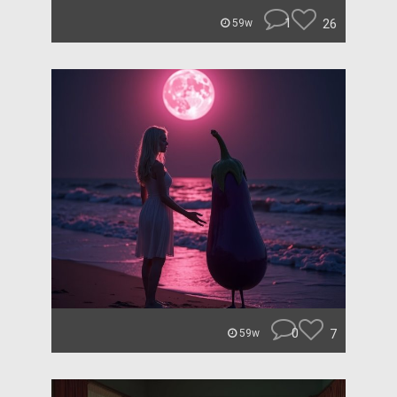
1
26
59w
0
7
59w