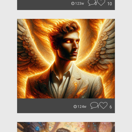
0
10
123w
1
6
124w