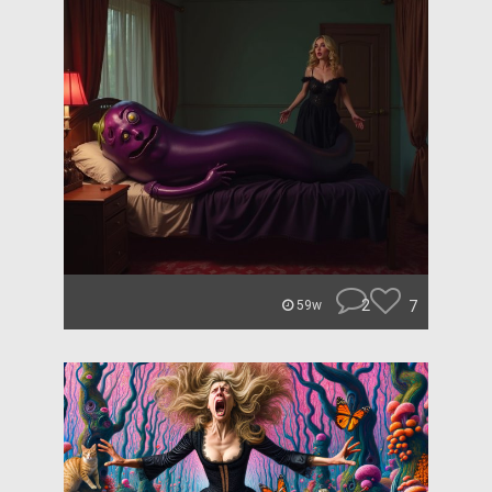
2
7
59w