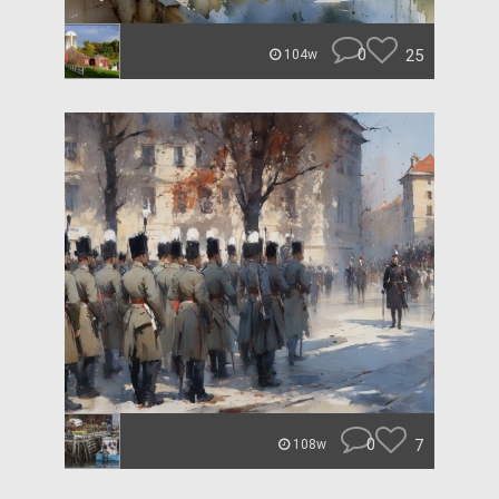
0
25
104w
0
7
108w