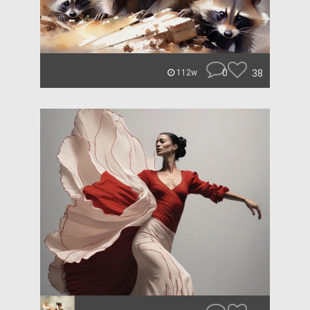
0
38
112w