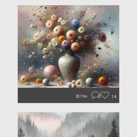
0
14
79w