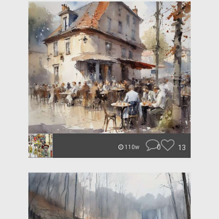
0
13
110w