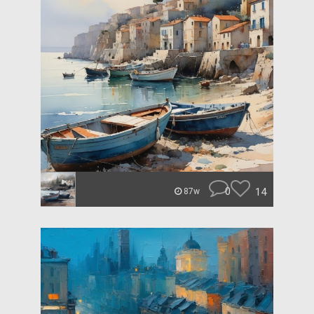
0
14
87w