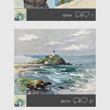
0
7
66w
0
37
67w