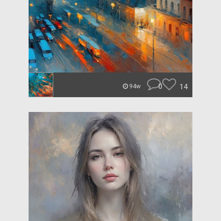
0
14
94w