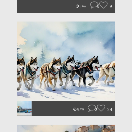
0
9
84w
0
24
87w