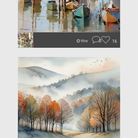
0
16
96w