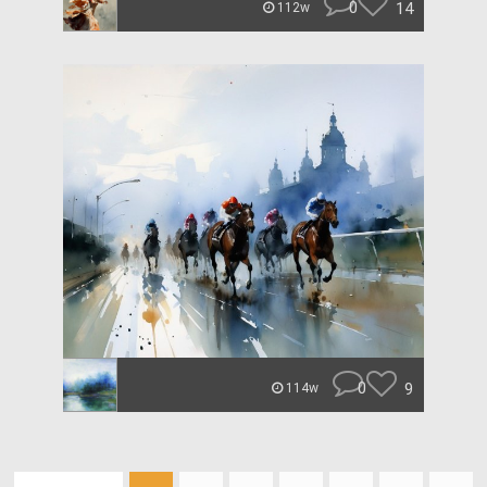
0
14
112w
0
9
114w