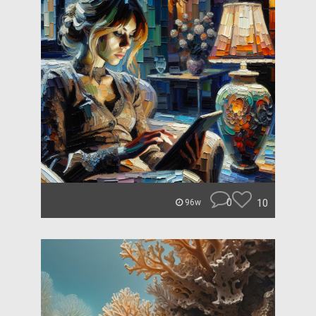
0
10
96w