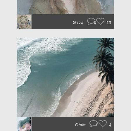
0
10
95w
0
4
96w