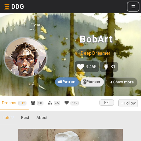
DDG
BobArt
Deep Dreamer
3.46K
81
👑
🎖️
+
Patron
Pioneer
Show more
Dreams
+ Follow
312
30
45
112
Latest
Best
About