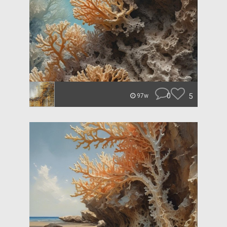
0
5
97w