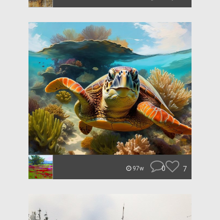
0
7
97w