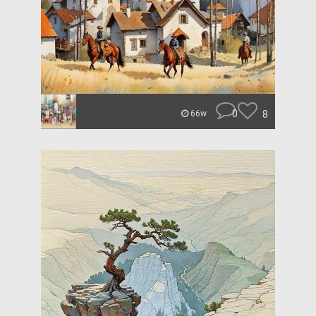
0
8
66w