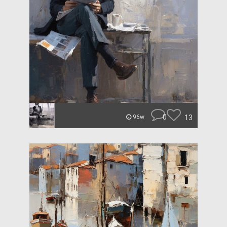
0
13
96w