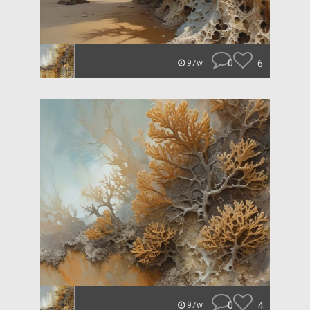
0
6
97w
0
4
97w