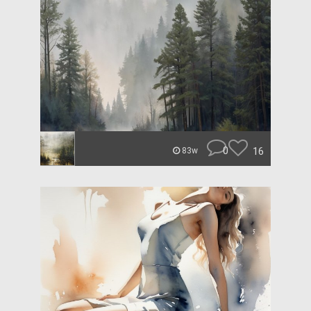
0
16
83w