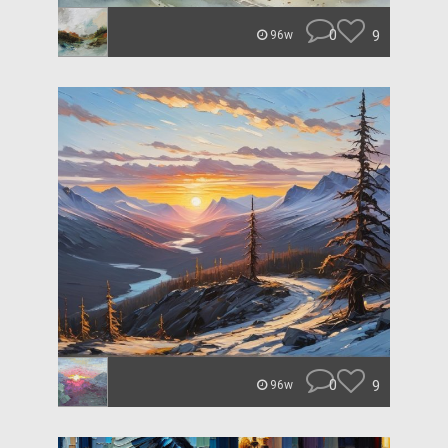
0
9
96w
0
9
96w