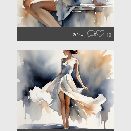
0
10
84w