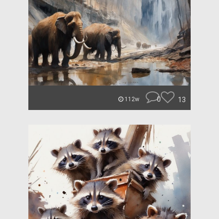
0
13
112w