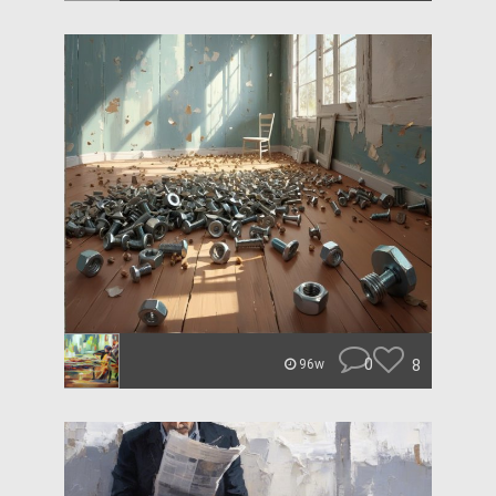
0
8
96w