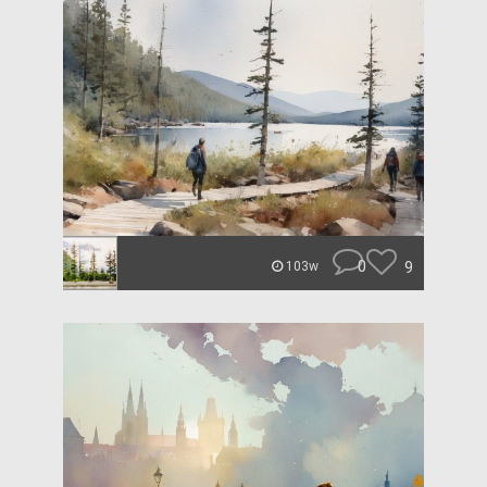
0
9
103w