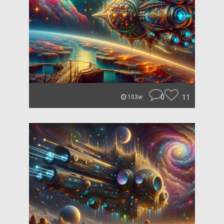
0
11
103w