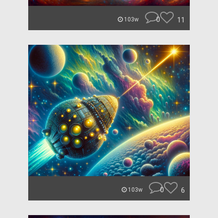
0
11
103w
0
6
103w