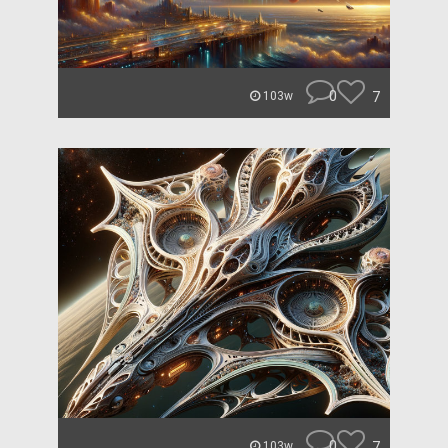
0
7
103w
0
7
103w