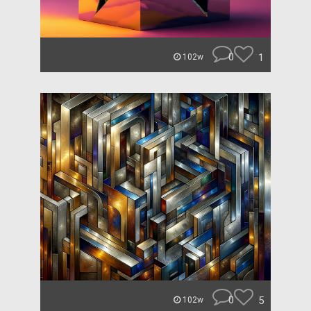
0
1
102w
0
5
102w