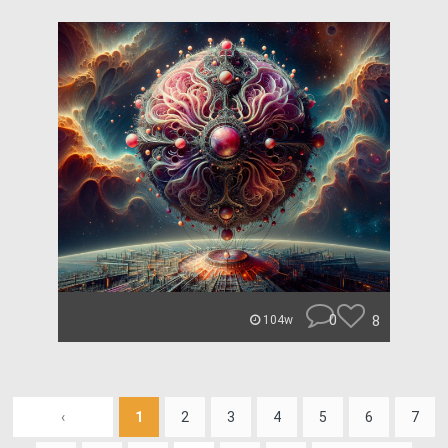
0
8
104w
‹
1
2
3
4
5
6
7