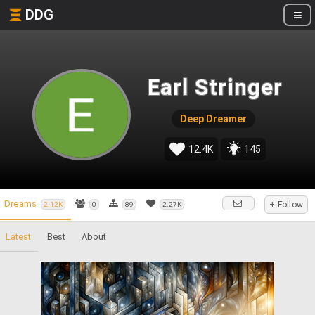
DDG
Earl Stringer
Deep Dreamer
12.4K
145
Dreams
+ Follow
2.12K
0
89
2.27K
Latest
Best
About