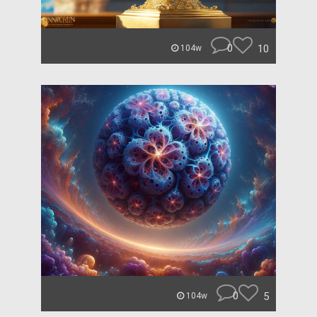
0
10
104w
0
5
104w