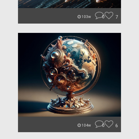
0
7
103w
0
6
104w