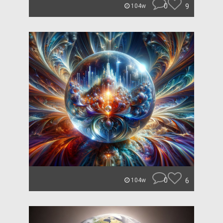
0
9
104w
0
6
104w