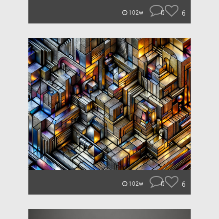
0
6
102w
0
6
102w