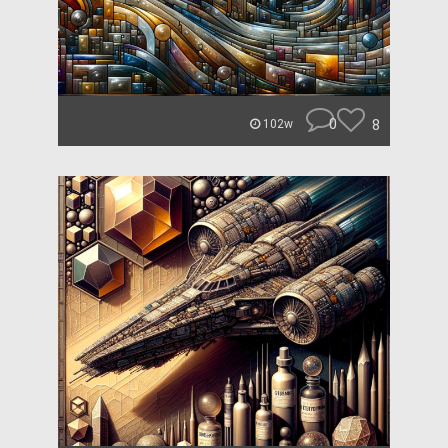
0
8
102w