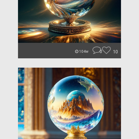
0
10
104w