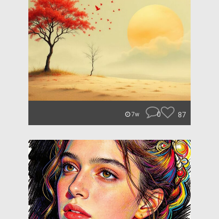
0
87
7w