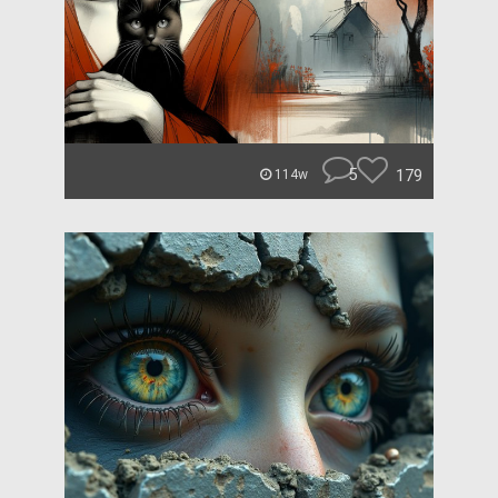
5
179
114w