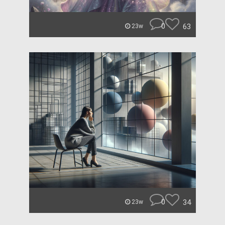
0
63
23w
0
34
23w