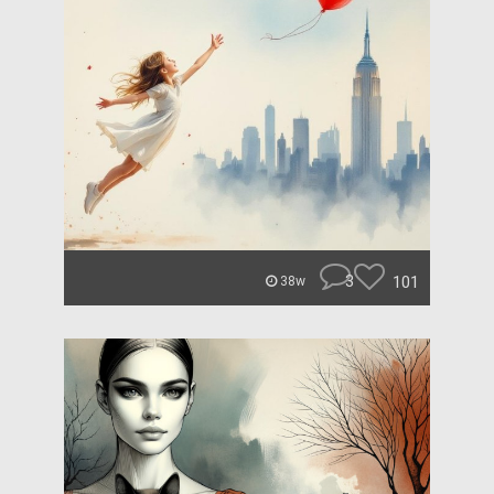
3
101
38w