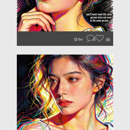
0
56
8w