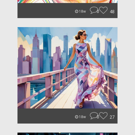
0
48
18w
0
27
18w