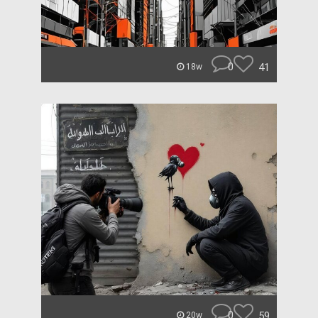
0
41
18w
0
59
20w