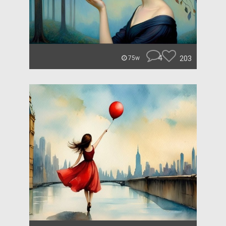
4
203
75w