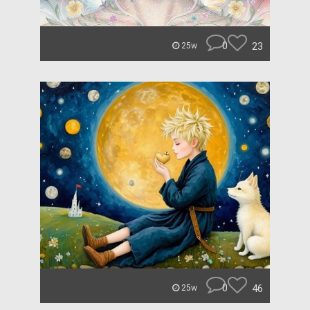
0
23
25w
0
46
25w