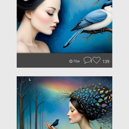
1
139
70w