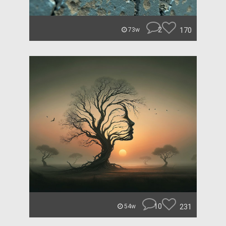
2
170
73w
10
231
54w