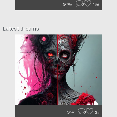
0
156
70w
Latest dreams
0
35
5w