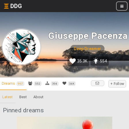
DDG
Giuseppe Pacenza
Deep Dreamer
35.3K
554
Dreams
+ Follow
967
552
394
34K
Latest
Best
About
Pinned dreams