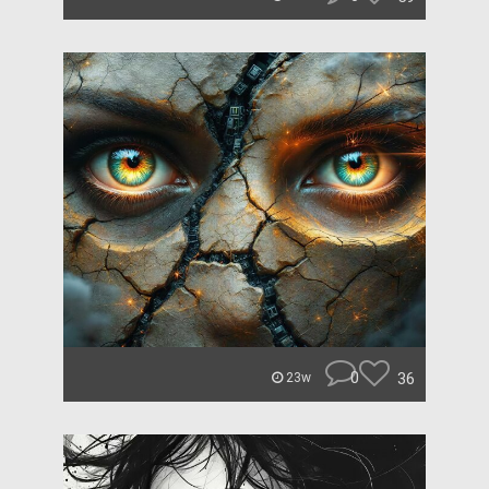
0
36
23w