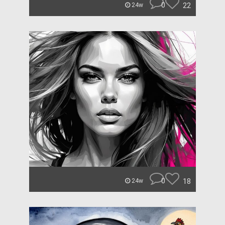
0
22
24w
0
18
24w