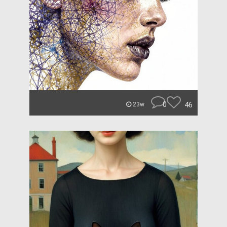
0
46
23w