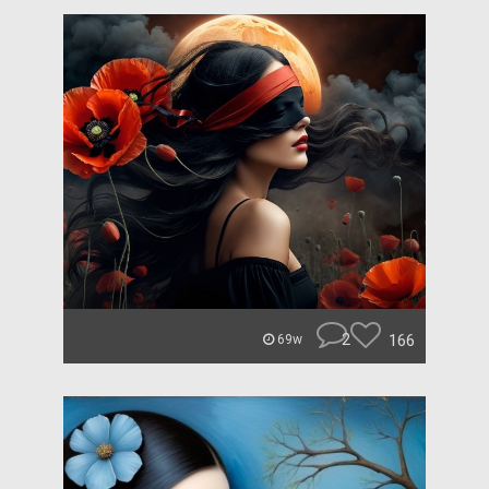
2
166
69w