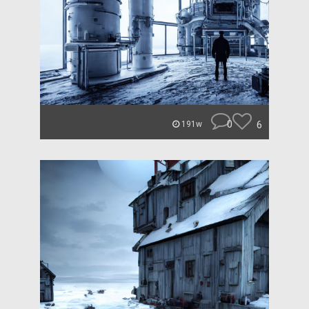
0
6
191w