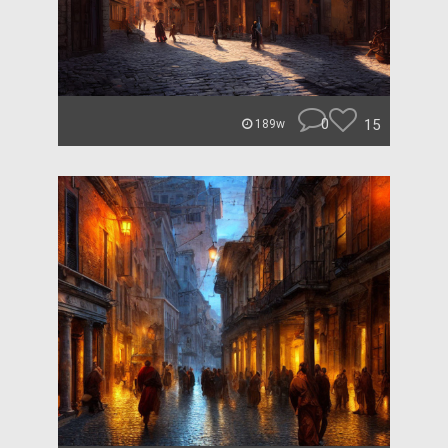
0
15
189w