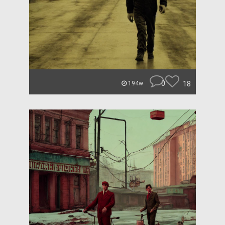
0
18
194w