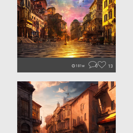
0
13
181w