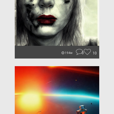
0
10
194w