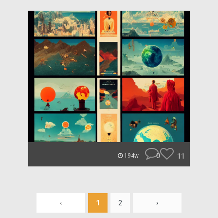
0
11
194w
‹
1
2
›