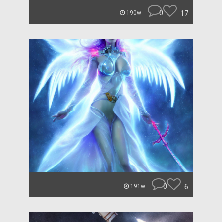
0
17
190w
0
6
191w