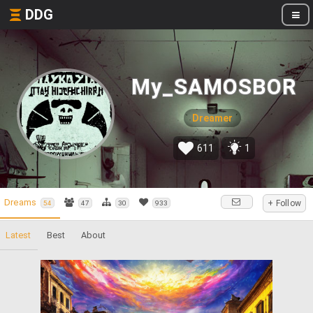
DDG
My_SAMOSBOR
Dreamer
611
1
Dreams
+ Follow
54
47
30
933
Latest
Best
About