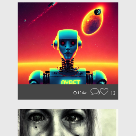
0
13
194w