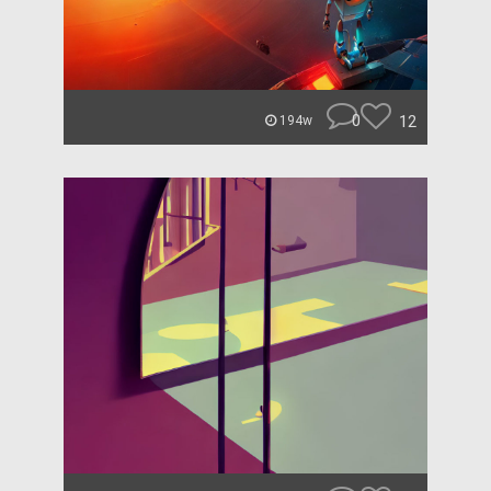
0
12
194w