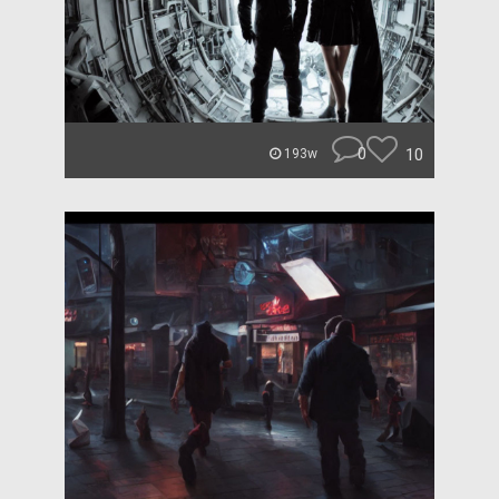
0
10
193w