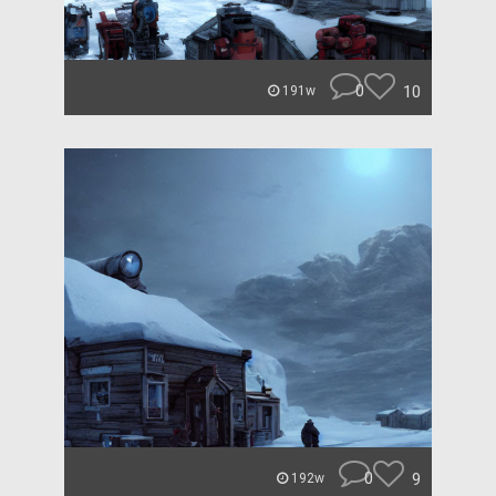
0
10
191w
0
9
192w