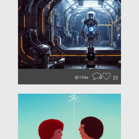
0
23
194w