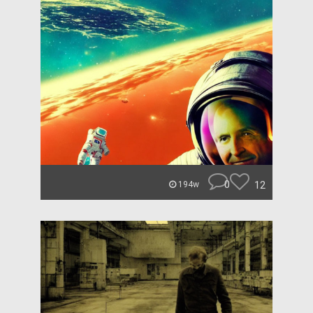
0
12
194w