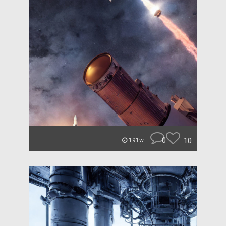
0
10
191w