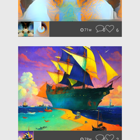
0
6
71w
0
2
78w