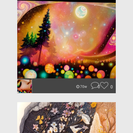
0
0
70w