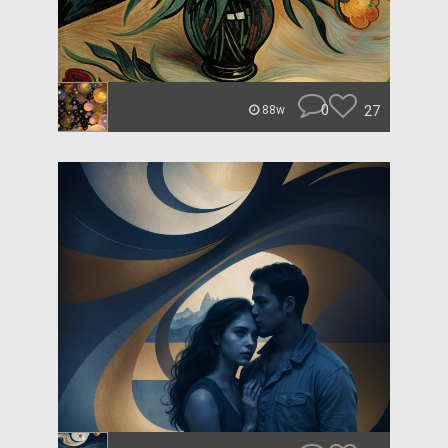
0
27
88w