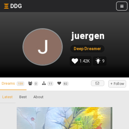
DDG
juergen
Deep Dreamer
1.42K
9
Dreams
+ Follow
159
0
11
82
Latest
Best
About