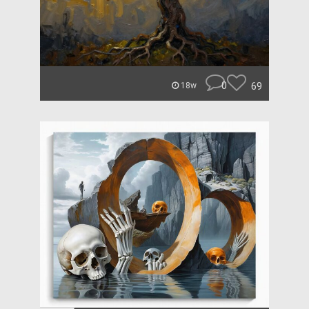
0
69
18w