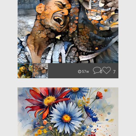
0
7
57w