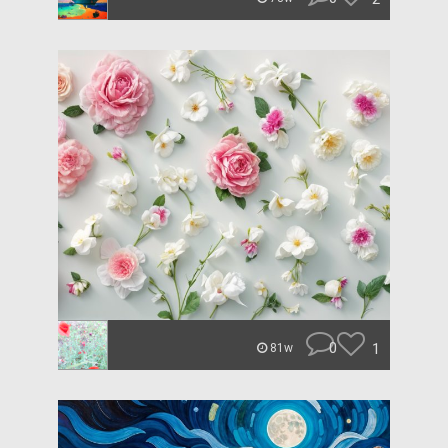
0
1
81w