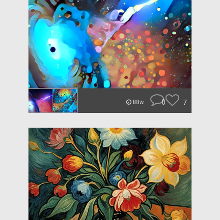
0
7
88w