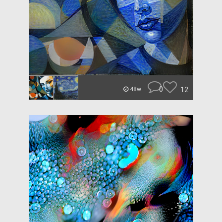
0
12
48w