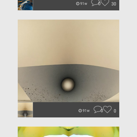
0
30
91w
0
0
91w