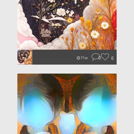
0
0
71w