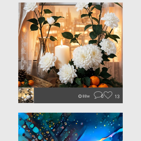
0
13
88w