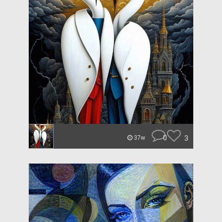
0
3
37w