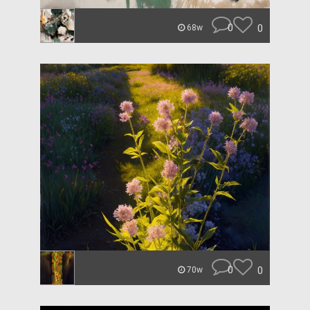
0
0
68w
0
0
70w