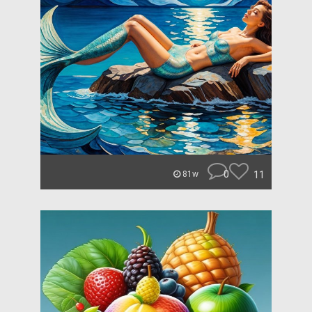
0
11
81w