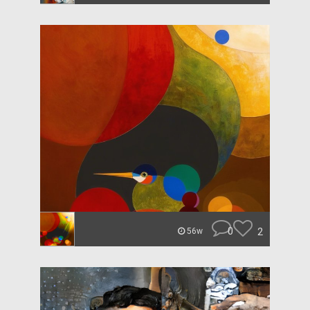
0
2
56w