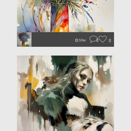
0
0
59w