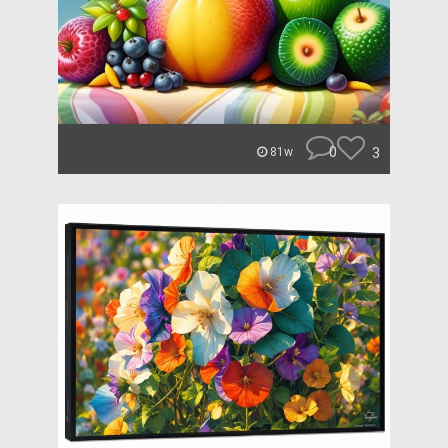
0
3
81w