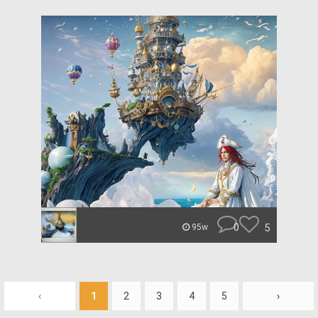
0
5
95w
‹
1
2
3
4
5
›