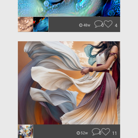
0
4
48w
0
11
52w