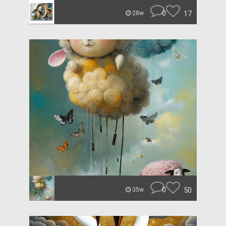
0
17
28w
0
50
35w