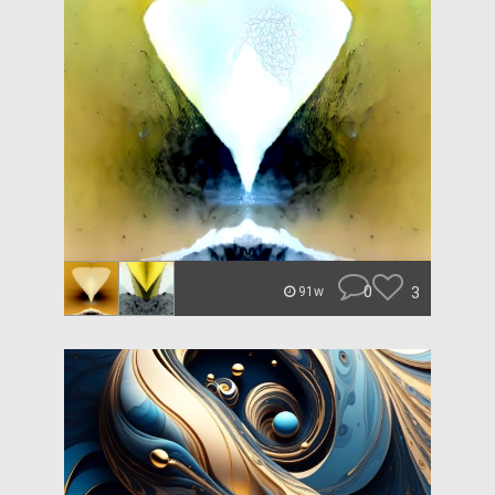
0
3
91w