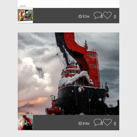
0
0
83w
0
0
84w