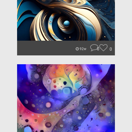
0
0
92w