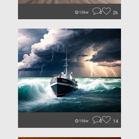
0
26
106w
0
14
106w