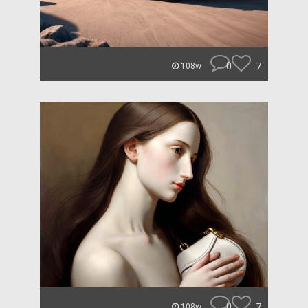
0
7
108w
0
7
108w