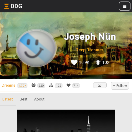
DDG
Joseph Nün
Deep Dreamer
10.9K
102
Dreams
+ Follow
1.70K
220
126
714
Latest
Best
About