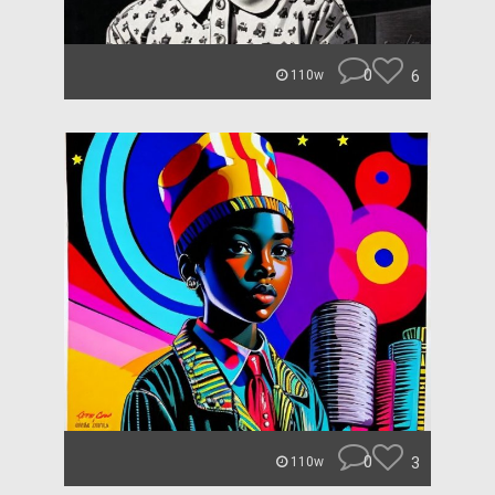
0
6
110w
0
3
110w