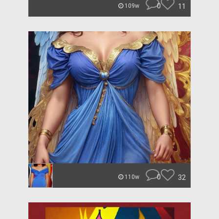
0
11
109w
0
32
110w