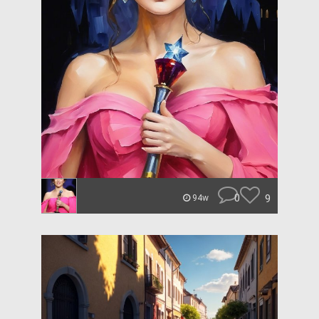
0
9
94w