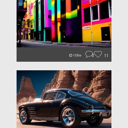
0
11
108w