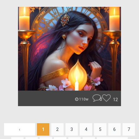
0
12
110w
‹
1
2
3
4
5
6
7