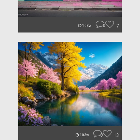
0
7
103w
0
13
103w