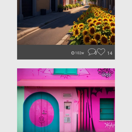
0
14
102w