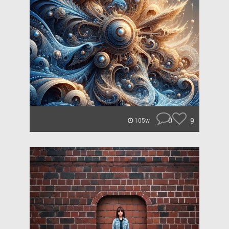
0
9
105w