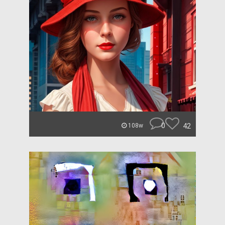
0
42
108w