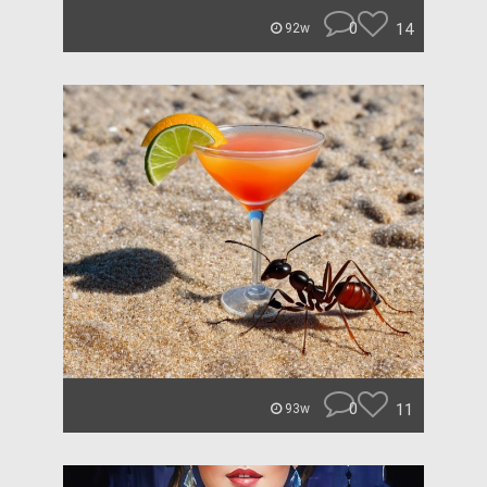
0
14
92w
0
11
93w