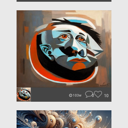
0
10
103w