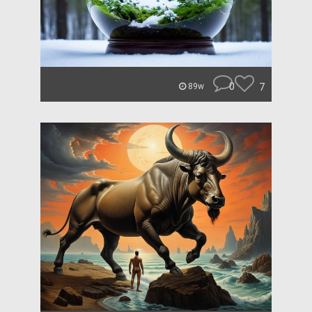
0
7
89w