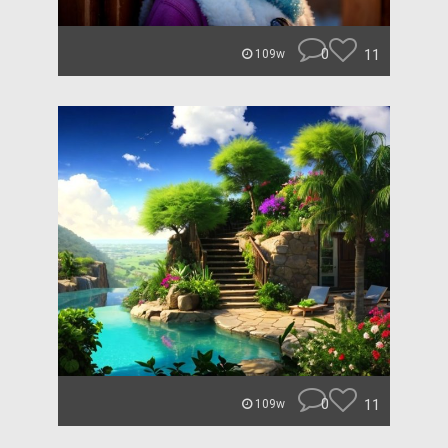
0
11
109w
0
11
109w