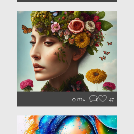
0
47
177w