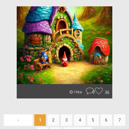
0
36
196w
‹
1
2
3
4
5
6
7