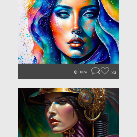
0
33
180w