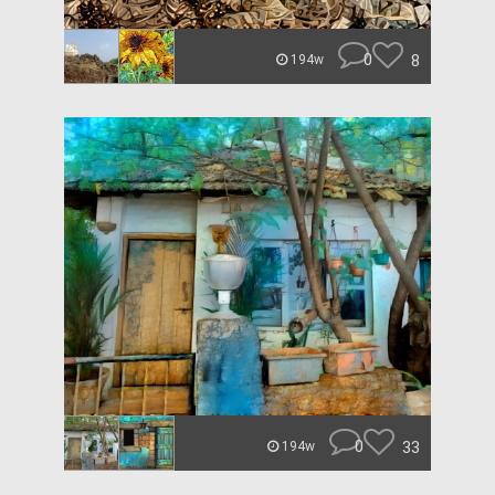
0
8
194w
0
33
194w