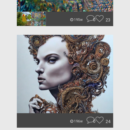
0
23
195w
0
24
196w