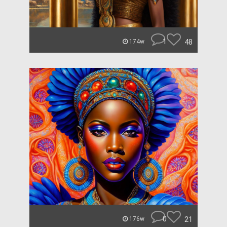
1
48
174w
0
21
176w