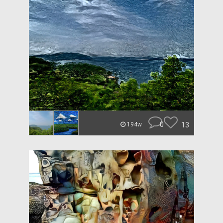
0
13
194w