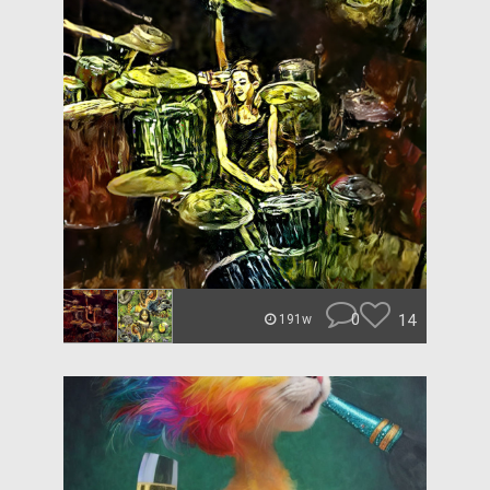
0
14
191w