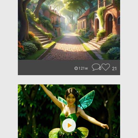
0
21
121w