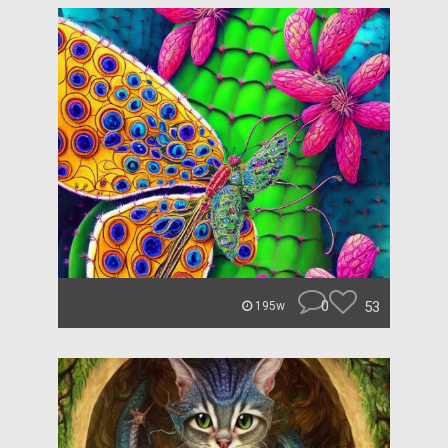
0
53
195w