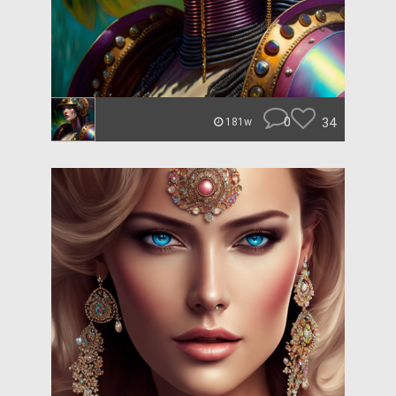
0
34
181w