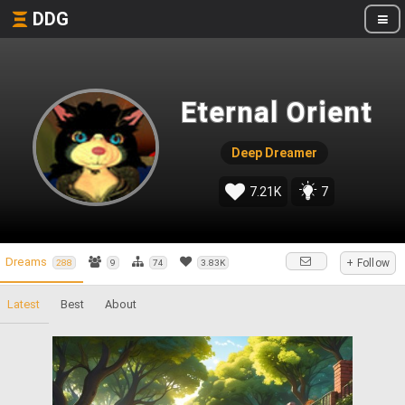
DDG
Eternal Orient
Deep Dreamer
7.21K
7
Dreams
+ Follow
288
9
74
3.83K
Latest
Best
About