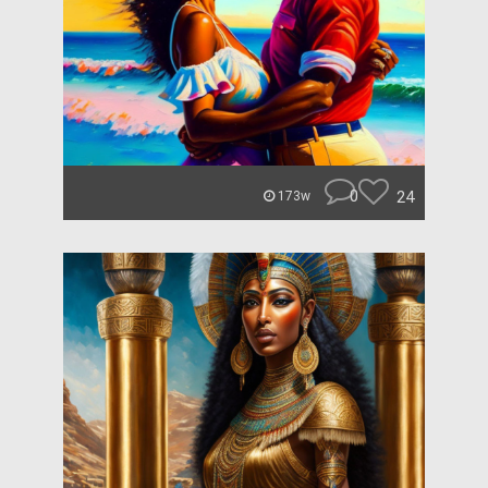
0
24
173w