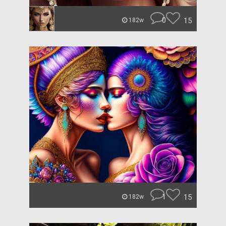
0
15
182w
1
15
182w