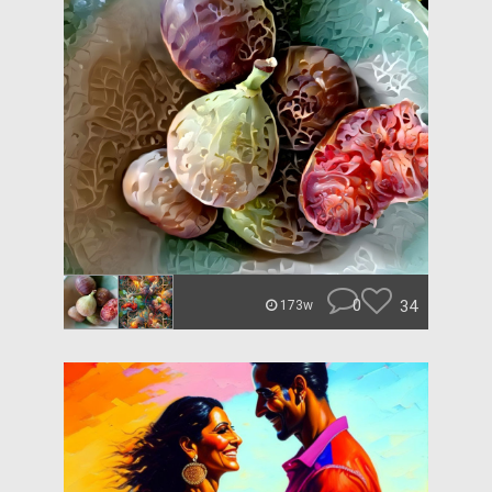
0
34
173w