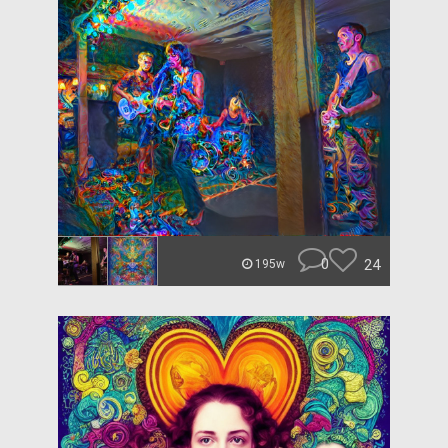
0
24
195w