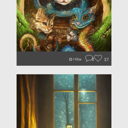
0
37
195w