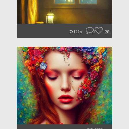
0
28
195w