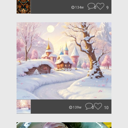
0
9
134w
0
10
139w