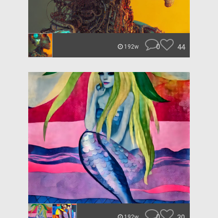
0
44
192w
0
30
192w