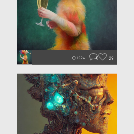
0
29
192w