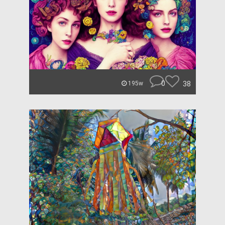
0
38
195w