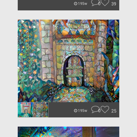
0
39
195w
0
25
195w