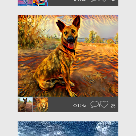
0
25
194w