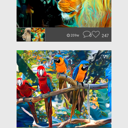
0
247
209w