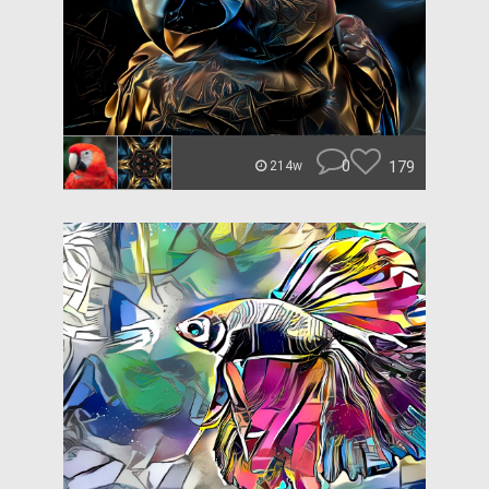
0
179
214w