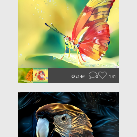
0
141
214w