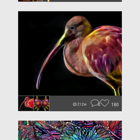
0
180
212w