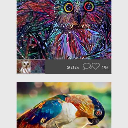
0
196
212w