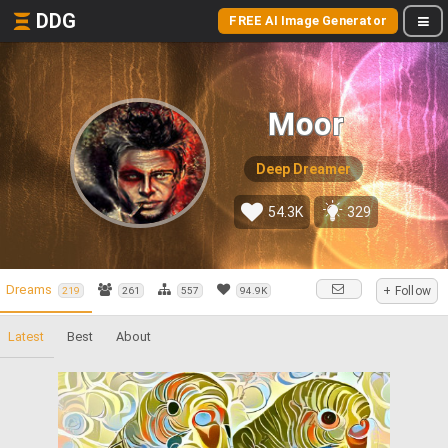
DDG
FREE AI Image Generator
Moor
Deep Dreamer
54.3K
329
Dreams
+ Follow
219
261
557
94.9K
Latest
Best
About