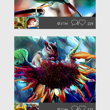
0
229
213w
0
132
214w