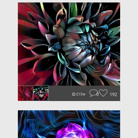
0
192
215w