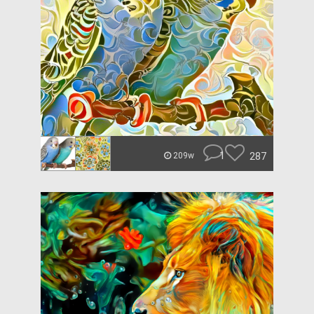
1
287
209w