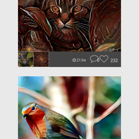
0
232
213w