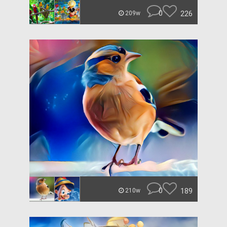
0
226
209w
0
189
210w