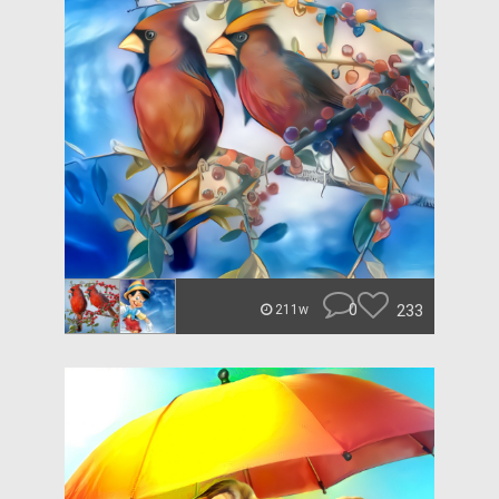
0
233
211w