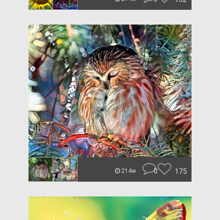
0
175
214w