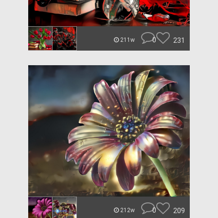
0
231
211w
0
209
212w