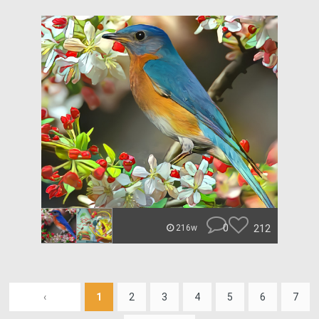
0
212
216w
‹
1
2
3
4
5
6
7