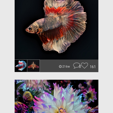
0
161
216w