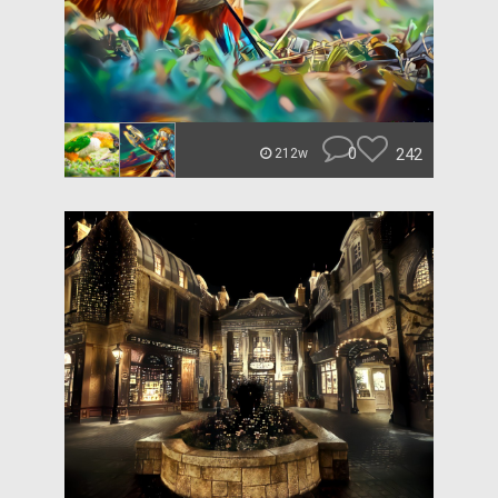
0
242
212w