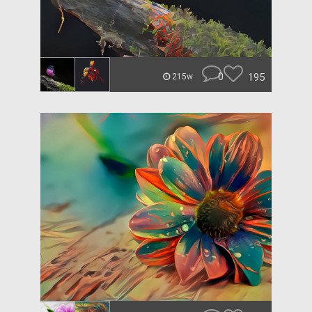
0
195
215w