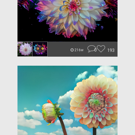
0
193
216w