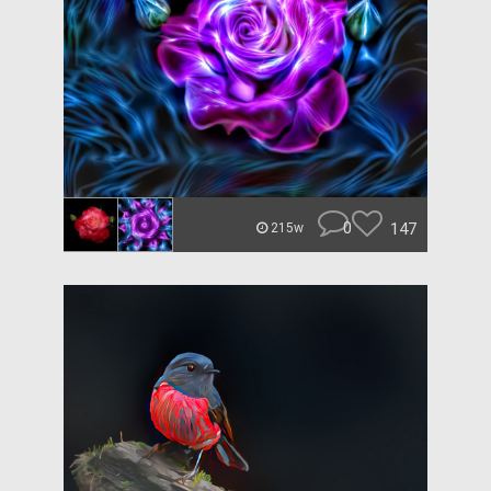
0
147
215w