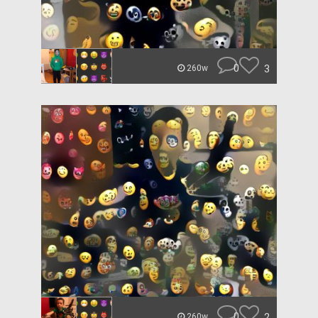
0
3
260w
0
2
260w