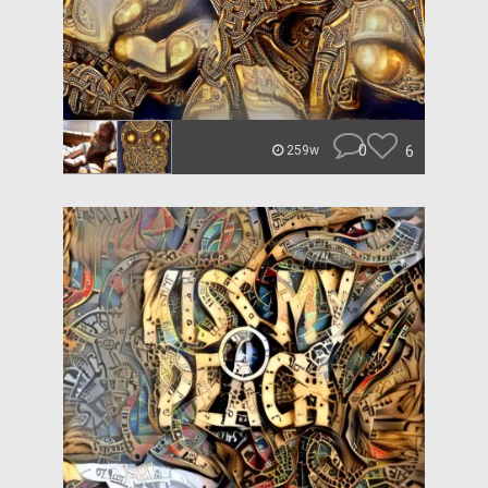
0
6
259w