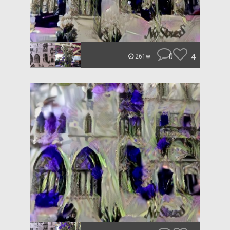
0
4
261w