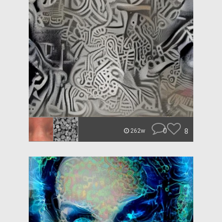
0
8
262w