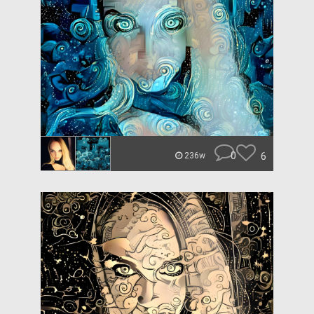
0
6
236w