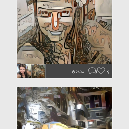
0
9
260w