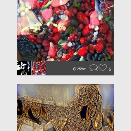
0
6
259w