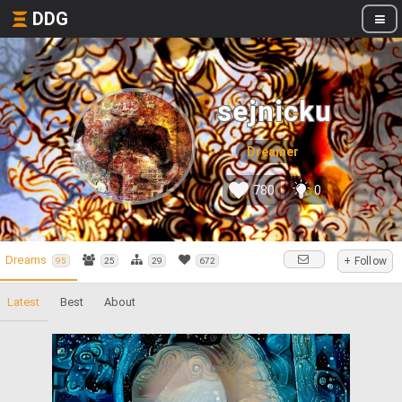
DDG
sejnicku
Dreamer
780
0
Dreams
+ Follow
95
25
29
672
Latest
Best
About