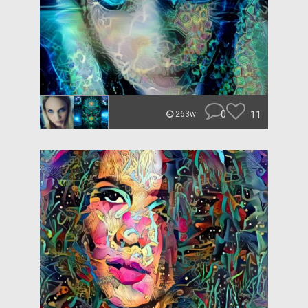
0
11
263w