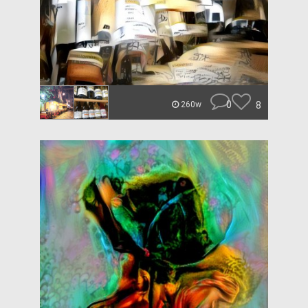
0
8
260w