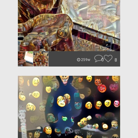
0
8
259w