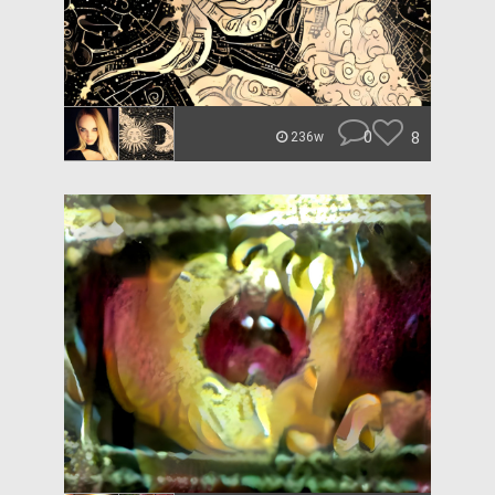
0
8
236w