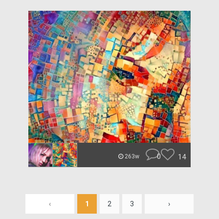
0
14
263w
‹
1
2
3
›