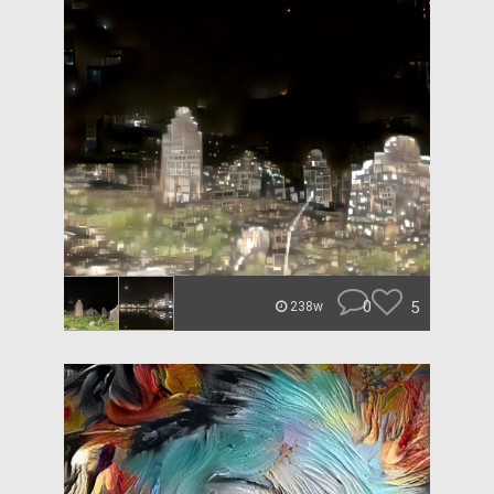
0
5
238w