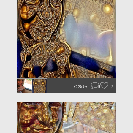
0
7
259w