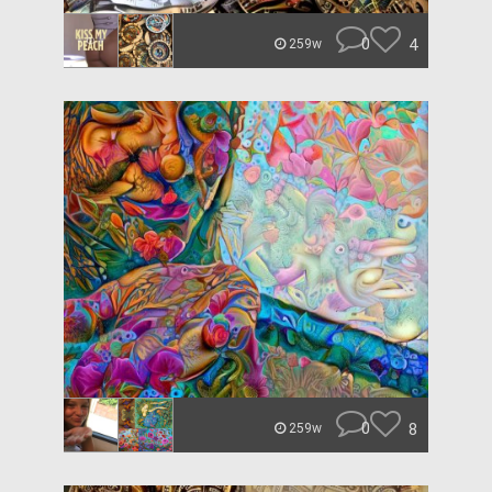
0
4
259w
0
8
259w