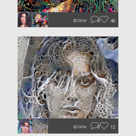
0
40
263w
0
12
263w