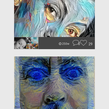
0
29
250w