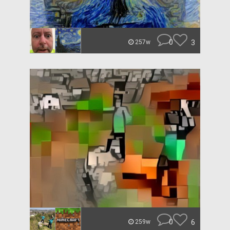
0
3
257w
0
6
259w