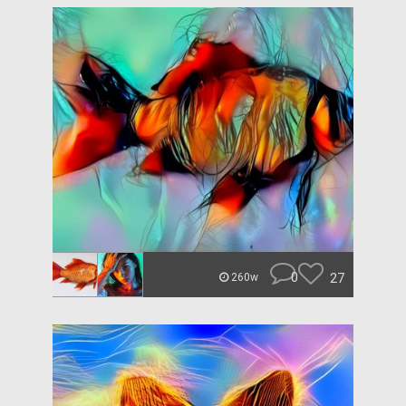
0
27
260w