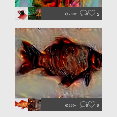
0
2
260w
0
8
260w