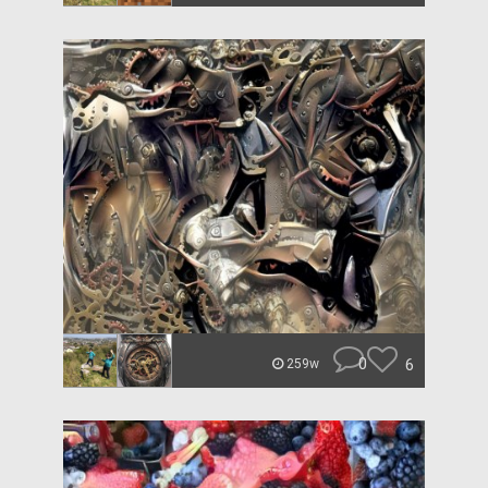
0
6
259w