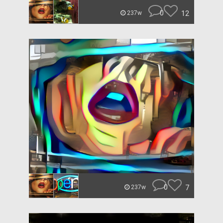
0
12
237w
0
7
237w