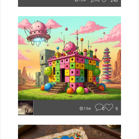
3
243
12w
0
9
13w