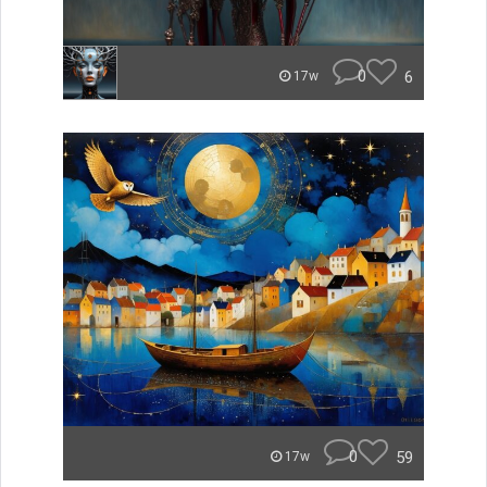
0
6
17w
0
59
17w