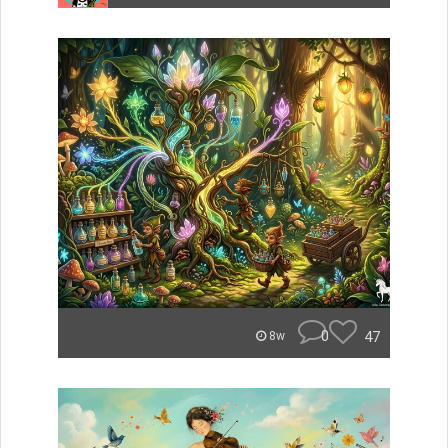
0
47
8w