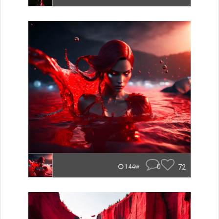
0
72
144w