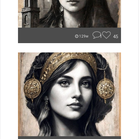
1
45
129w