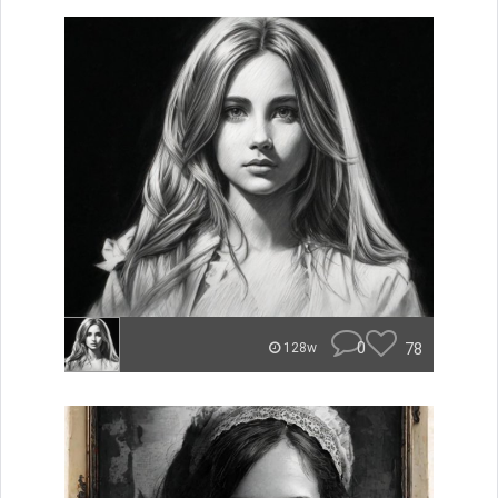
0
78
128w