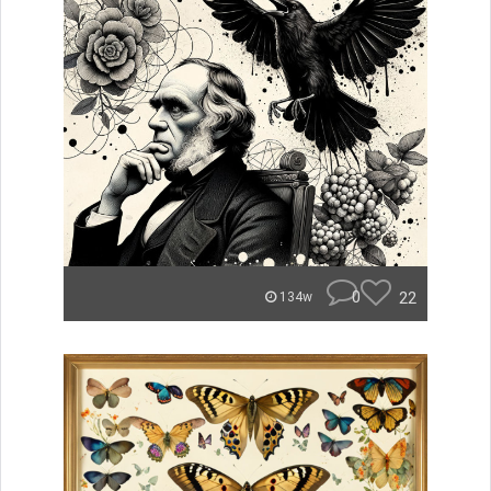
0
22
134w