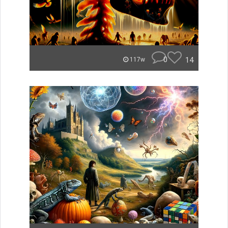
0
14
117w