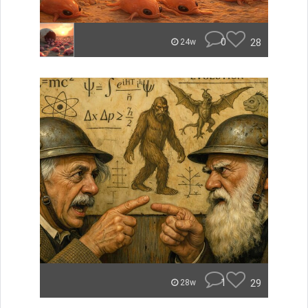
0
28
24w
1
29
28w