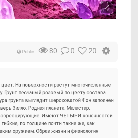
0
20
80
Public
 цвет. На поверхности растут многочисленные
. Грунт песчаный розовый по цвету состава.
тура грунта выглядит шероховатой.Фон заполнен
рь Зилло. Родная планета: Маластар.
, флюоресцирующие. Имеют ЧЕТЫРИ конечностей
гибкие, по толщине почти такие же, как
аким оружием. Образ жизни и физиология