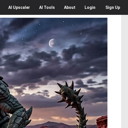
AI
Upscaler
AI
Tools
About
Login
Sign Up