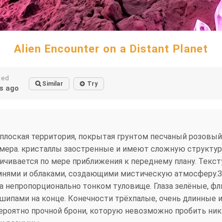
Alien Encounter on a Distant Planet
ted
Similar
Try
s ago
плоская территория, покрытая грунтом песчаный розовый
мера. кристаллы заостренные и имеют сложную структуру
личивается по мере приближения к переднему плану. Текс
мнями и облаками, создающими мистическую атмосферу.Зве
 на непропорционально тонком туловище. Глаза зелёные
шипами на конце. Конечности трёхпалые, очень длинные и 
вероятно прочной брони, которую невозможно пробить ник