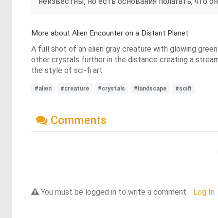
неизвестны, но есть основания полагать, что о
More about Alien Encounter on a Distant Planet
A full shot of an alien gray creature with glowing green
other crystals further in the distance creating a strea
the style of sci-fi art
#alien
#creature
#crystals
#landscape
#scifi
Comments
You must be logged in to write a comment -
Log In