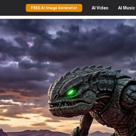
AI
Video
AI
Music
FREE AI Image Generator