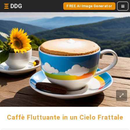
DDG
FREE AI Image Generator
Caffè Fluttuante in un Cielo Frattale