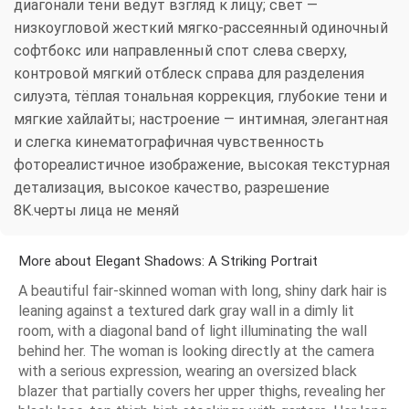
диагонали тени ведут взгляд к лицу; свет —
низкоугловой жесткий мягко-рассеянный одиночный
софтбокс или направленный спот слева сверху,
контровой мягкий отблеск справа для разделения
силуэта, тёплая тональная коррекция, глубокие тени и
мягкие хайлайты; настроение — интимная, элегантная
и слегка кинематографичная чувственность
фотореалистичное изображение, высокая текстурная
детализация, высокое качество, разрешение
8K.черты лица не меняй
More about Elegant Shadows: A Striking Portrait
A beautiful fair-skinned woman with long, shiny dark hair is
leaning against a textured dark gray wall in a dimly lit
room, with a diagonal band of light illuminating the wall
behind her. The woman is looking directly at the camera
with a serious expression, wearing an oversized black
blazer that partially covers her upper thighs, revealing her