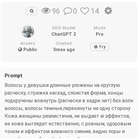
0
14
96
DDG Model
Mode
ChatGPT 2
Pro
Access
Created
Try
Public
3mos ago
Prompt
Волосы у девушки длинные уложены на круглую
расческу, стрижка каскад, слоистая форма, концы
подкручены вовнутрь (расчески в кадре нет) без волн
волосы, волосы темные,перекинуты на одну сторону
Кожа женщины реалистична, не выдает ai эффектов,
ее кожа выглядит естественно, с ровным, здоровым
тоном и эффектом влажного сияния, видно поры и