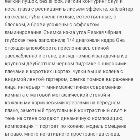
легкий пушок, без ai look, лёгкий контуринг скул и
носа, глаза с ресницами в лисьем эффекте, хайлайтер
на скулах, губы очень пухлые, естественные, с
блеском, а брови уложены с эффектом
ламинирования. Съемка из-за угла Резкая чёрная
глубокая тень заполонила 1/4 диагонали кадра Она
стоящая вполоборота прислонилась спиной
расслабленно к стене, взгляд томный,загадочный,в
крупном двубортном черном пиджаке с широкими
плечами и коротких шортах, чулки выше колена с
видимой лентой-гартером, слегка томное выражение
лица; интерьер — минималистичная современная
комната с матовой металлической стеной и
кожаными коричневыми креслами на переднем
плане, заметный треугольный контрастный свет и
тень на стене создают динамичную композицию;
композиция — портрет по колено, модель смещена
вправо, много негативного пространства слева,