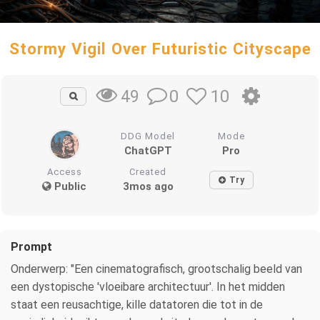
Stormy Vigil Over Futuristic Cityscape
0
10
49
DDG Model
Mode
ChatGPT
Pro
Access
Created
Try
Public
3mos ago
Prompt
Onderwerp: "Een cinematografisch, grootschalig beeld van
een dystopische 'vloeibare architectuur'. In het midden
staat een reusachtige, kille datatoren die tot in de