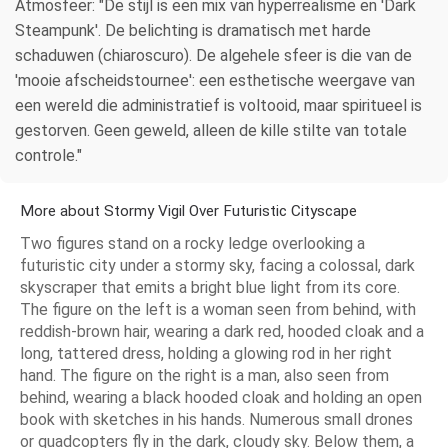
Atmosfeer: "De stijl is een mix van hyperrealisme en 'Dark
Steampunk'. De belichting is dramatisch met harde
schaduwen (chiaroscuro). De algehele sfeer is die van de
'mooie afscheidstournee': een esthetische weergave van
een wereld die administratief is voltooid, maar spiritueel is
gestorven. Geen geweld, alleen de kille stilte van totale
controle."
More about Stormy Vigil Over Futuristic Cityscape
Two figures stand on a rocky ledge overlooking a
futuristic city under a stormy sky, facing a colossal, dark
skyscraper that emits a bright blue light from its core.
The figure on the left is a woman seen from behind, with
reddish-brown hair, wearing a dark red, hooded cloak and a
long, tattered dress, holding a glowing rod in her right
hand. The figure on the right is a man, also seen from
behind, wearing a black hooded cloak and holding an open
book with sketches in his hands. Numerous small drones
or quadcopters fly in the dark, cloudy sky. Below them, a