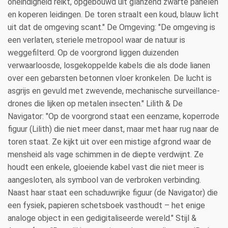
oneindigheid reikt, opgebouwd uit glanzend zwarte panelen
en koperen leidingen. De toren straalt een koud, blauw licht
uit dat de omgeving scant." De Omgeving: "De omgeving is
een verlaten, steriele metropool waar de natuur is
weggefilterd. Op de voorgrond liggen duizenden
verwaarloosde, losgekoppelde kabels die als dode lianen
over een gebarsten betonnen vloer kronkelen. De lucht is
asgrijs en gevuld met zwevende, mechanische surveillance-
drones die lijken op metalen insecten." Lilith & De
Navigator: "Op de voorgrond staat een eenzame, koperrode
figuur (Lilith) die niet meer danst, maar met haar rug naar de
toren staat. Ze kijkt uit over een mistige afgrond waar de
mensheid als vage schimmen in de diepte verdwijnt. Ze
houdt een enkele, gloeiende kabel vast die niet meer is
aangesloten, als symbool van de verbroken verbinding.
Naast haar staat een schaduwrijke figuur (de Navigator) die
een fysiek, papieren schetsboek vasthoudt – het enige
analoge object in een gedigitaliseerde wereld." Stijl &