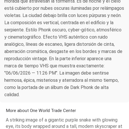
morada que atraviesan la tormenta. Es de noche y el cielo
está cubierto por nubes oscuras iluminadas por relámpagos
violetas. La ciudad debajo brilla con luces púrpuras y neón.
La composición es vertical, centrada en el edificio y la
serpiente. Estilo Phonk oscuro, cyber-gótico, atmosférico
y cinematográfico. Efecto VHS auténtico con ruido
analógico, líneas de escaneo, ligera distorsión de cinta,
aberración cromática, desgaste en los bordes y marcas de
reproducción vintage. En la parte inferior aparece una
marca de tiempo VHS que muestra exactamente:
"06/06/2026 — 11:26 PM". La imagen debe sentirse
hermosa, épica, misteriosa y aterradora al mismo tiempo,
como la portada de un álbum de Dark Phonk de alta
calidad.
More about One World Trade Center
A striking image of a gigantic purple snake with glowing
eye, its body wrapped around a tall, modern skyscraper at