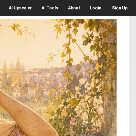
AI
Upscaler
AI
Tools
About
Login
Sign Up