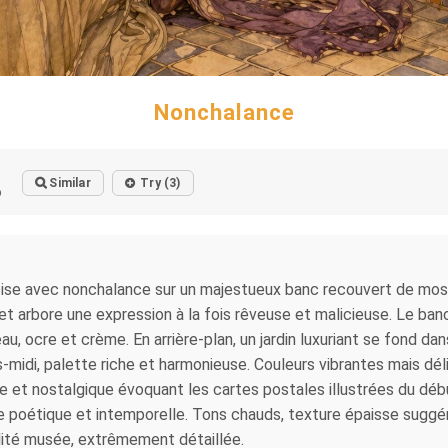
Nonchalance
Similar
Try (3)
o
se avec nonchalance sur un majestueux banc recouvert de mosaï
 et arbore une expression à la fois rêveuse et malicieuse. Le banc
u, ocre et crème. En arrière-plan, un jardin luxuriant se fond dan
s-midi, palette riche et harmonieuse. Couleurs vibrantes mais dé
e et nostalgique évoquant les cartes postales illustrées du déb
nce poétique et intemporelle. Tons chauds, texture épaisse sugg
lité musée, extrêmement détaillée.