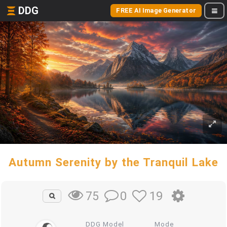
DDG
FREE AI Image Generator
Autumn Serenity by the Tranquil Lake
0
19
75
DDG Model
Mode