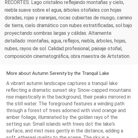
RECORTES. Lago cristalino reflejando montañas y cielo,
niebla suave sobre el agua, árboles otoñales con hojas
doradas, rojas y naranjas, rocas cubiertas de musgo, camino
de tierra, cielo dramático con nubes estratificadas, sol bajo
proyectando sombras largas y cálidas. Altamente
detallado: montañas, agua, reflejos, niebla, árboles, hojas,
nubes, rayos de sol. Calidad profesional, paisaje otoñal,
composición cinematográfica, obra maestra de Artstation.
More about Autumn Serenity by the Tranquil Lake
A vibrant autumn landscape captures a tranquil lake
reflecting a dramatic sunset sky. Snow-capped mountains
rise majestically in the background, their peaks mirrored in
the still water. The foreground features a winding path
through a forest of trees adorned with vivid orange and
amber foliage, illuminated by the golden rays of the
setting sun. Small islands with trees dot the lake's
surface, and mist rises gently in the distance, adding a
soft, ethereal quality to the scene. The sky is a