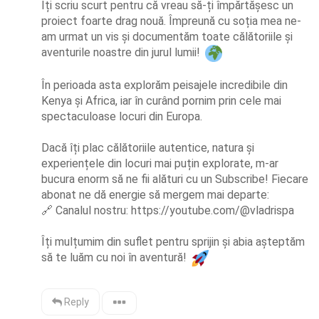
Îți scriu scurt pentru că vreau să-ți împărtășesc un 
proiect foarte drag nouă. Împreună cu soția mea ne-
am urmat un vis și documentăm toate călătoriile și 
aventurile noastre din jurul lumii! 
În perioada asta explorăm peisajele incredibile din 
Kenya și Africa, iar în curând pornim prin cele mai 
spectaculoase locuri din Europa.

Dacă îți plac călătoriile autentice, natura și 
experiențele din locuri mai puțin explorate, m-ar 
bucura enorm să ne fii alături cu un Subscribe! Fiecare 
🔗
 Canalul nostru: https://youtube.com/@vladrispa

Îți mulțumim din suflet pentru sprijin și abia așteptăm 
să te luăm cu noi în aventură! 
Reply