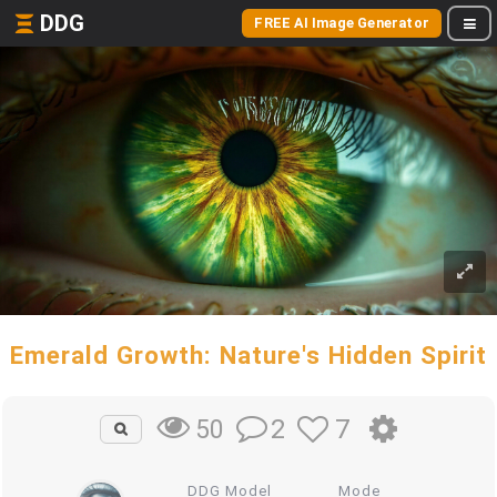
DDG
FREE AI Image Generator
Emerald Growth: Nature's Hidden Spirit
2
7
50
DDG Model
Mode