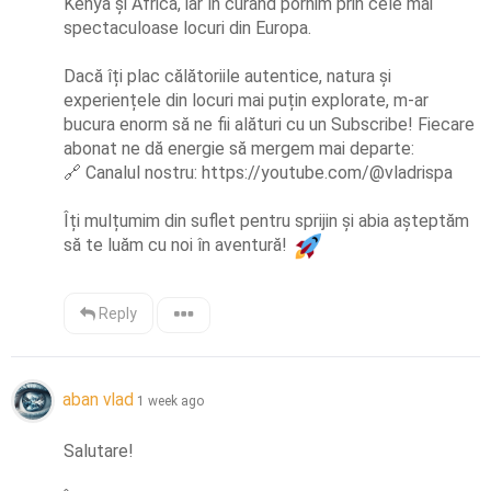
Kenya și Africa, iar în curând pornim prin cele mai 
spectaculoase locuri din Europa.

Dacă îți plac călătoriile autentice, natura și 
experiențele din locuri mai puțin explorate, m-ar 
bucura enorm să ne fii alături cu un Subscribe! Fiecare 
🔗
 Canalul nostru: https://youtube.com/@vladrispa

Îți mulțumim din suflet pentru sprijin și abia așteptăm 
să te luăm cu noi în aventură! 
Reply
aban vlad
1 week ago
Salutare!
