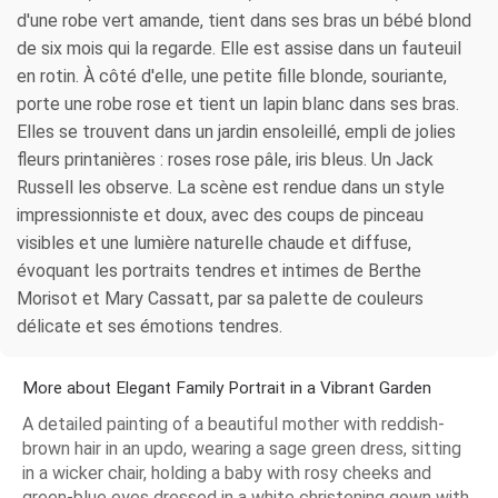
d'une robe vert amande, tient dans ses bras un bébé blond
de six mois qui la regarde. Elle est assise dans un fauteuil
en rotin. À côté d'elle, une petite fille blonde, souriante,
porte une robe rose et tient un lapin blanc dans ses bras.
Elles se trouvent dans un jardin ensoleillé, empli de jolies
fleurs printanières : roses rose pâle, iris bleus. Un Jack
Russell les observe. La scène est rendue dans un style
impressionniste et doux, avec des coups de pinceau
visibles et une lumière naturelle chaude et diffuse,
évoquant les portraits tendres et intimes de Berthe
Morisot et Mary Cassatt, par sa palette de couleurs
délicate et ses émotions tendres.
More about Elegant Family Portrait in a Vibrant Garden
A detailed painting of a beautiful mother with reddish-
brown hair in an updo, wearing a sage green dress, sitting
in a wicker chair, holding a baby with rosy cheeks and
green-blue eyes dressed in a white christening gown with