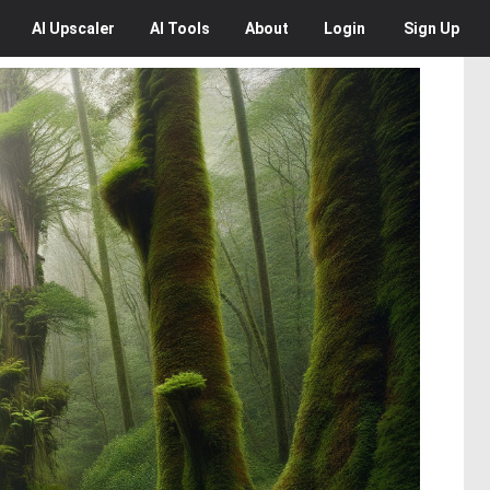
AI
Upscaler
AI
Tools
About
Login
Sign Up