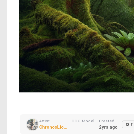
Artist
DDG Model
Created
T
ChronosLio...
2yrs ago