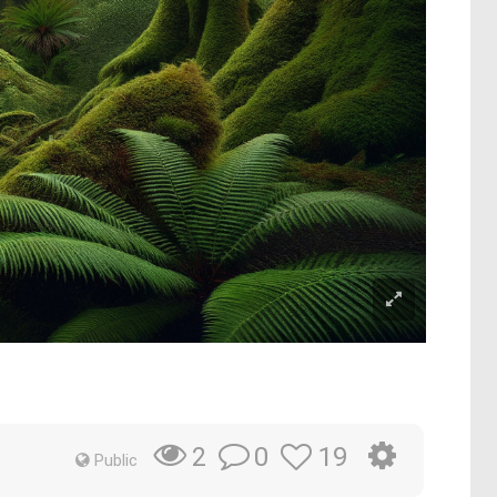
0
19
2
Public