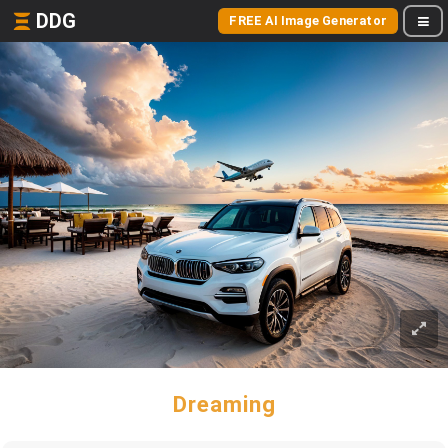
DDG
FREE AI Image Generator
Dreaming