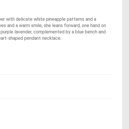
per with delicate white pineapple patterns and a
 eyes and a warm smile, she leans forward, one hand on
nd purple lavender, complemented by a blue bench and
heart-shaped pendant necklace.
.