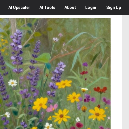
AI
Upscaler
AI
Tools
About
Login
Sign Up