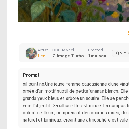
Artist
DDG Model
Created
Simil
Lee
Z-Image Turbo
1mo ago
Prompt
oil painting,Une jeune femme caucasienne d'une vingtai
ornée d'un motif subtil de petits 'ananas blancs. El
grands yeux bleus et arbore un sourire. Elle se pench
vers l'objectif. Sa silhouette est mince. La composi
coloré de fleurs, comprenant des cosmos roses, des fle
naturel et lumineux, créant une atmosphère estivale e