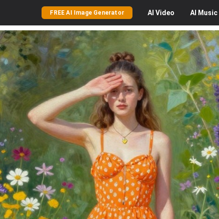
AI
Video
AI
Music
FREE AI Image Generator