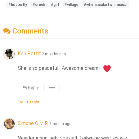
#butterfly
#creek
#girl
#village
#whimsicalartwhimsical
Comments
Ken Pettit
2 months ago
She is so peaceful.  Awesome dream!  
Reply
1
reply
Simone C. v. R.
1 month ago
Wunderschön, sehr speziell. Teilweise wirkt es wie 