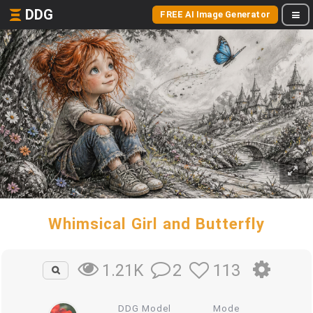
DDG
FREE AI Image Generator
Whimsical Girl and Butterfly
2
113
1.21K
DDG Model
Mode