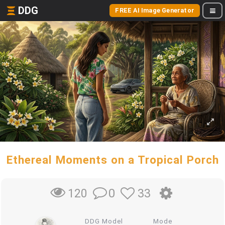
DDG
FREE AI Image Generator
Ethereal Moments on a Tropical Porch
0
33
120
DDG Model
Mode