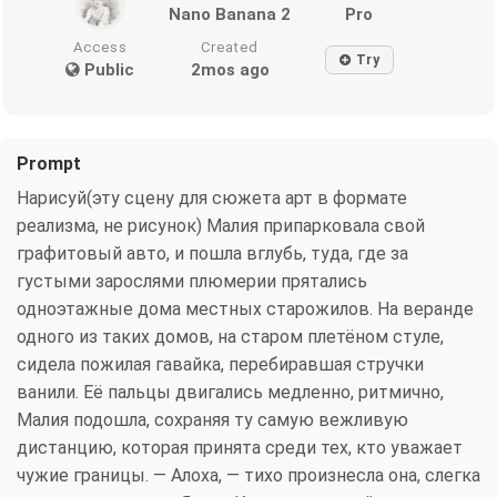
Nano Banana 2
Pro
Access
Created
Try
Public
2mos ago
Prompt
Нарисуй(эту сцену для сюжета арт в формате
реализма, не рисунок) Малия припарковала свой
графитовый авто, и пошла вглубь, туда, где за
густыми зарослями плюмерии прятались
одноэтажные дома местных старожилов. На веранде
одного из таких домов, на старом плетёном стуле,
сидела пожилая гавайка, перебиравшая стручки
ванили. Её пальцы двигались медленно, ритмично,
Малия подошла, сохраняя ту самую вежливую
дистанцию, которая принята среди тех, кто уважает
чужие границы. — Алоха, — тихо произнесла она, слегка