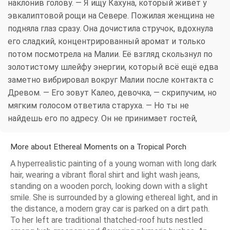
наклонив голову. — Я ищу Кахуна, который живет у
эвкалиптовой рощи на Севере. Пожилая женщина не
подняла глаз сразу. Она дочистила стручок, вдохнула
его сладкий, концентрированный аромат и только
потом посмотрела на Малии. Её взгляд скользнул по
золотистому шлейфу энергии, который всё ещё едва
заметно вибрировал вокруг Малии после контакта с
Древом. — Его зовут Калео, девочка, — скрипучим, но
мягким голосом ответила старуха. — Но ты не
найдешь его по адресу. Он не принимает гостей,
More about Ethereal Moments on a Tropical Porch
A hyperrealistic painting of a young woman with long dark
hair, wearing a vibrant floral shirt and light wash jeans,
standing on a wooden porch, looking down with a slight
smile. She is surrounded by a glowing ethereal light, and in
the distance, a modern gray car is parked on a dirt path.
To her left are traditional thatched-roof huts nestled