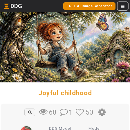
DDG
FREE AI Image Generator
Joyful childhood
1
50
68
DDG Model
Mode