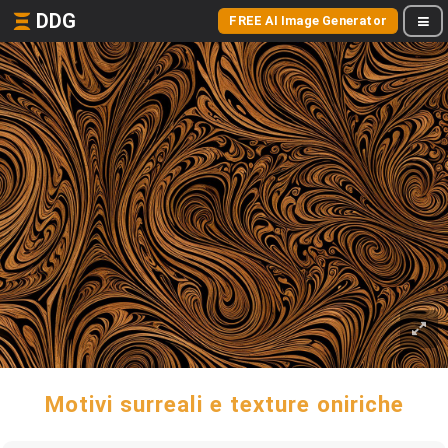
DDG
FREE AI Image Generator
Motivi surreali e texture oniriche