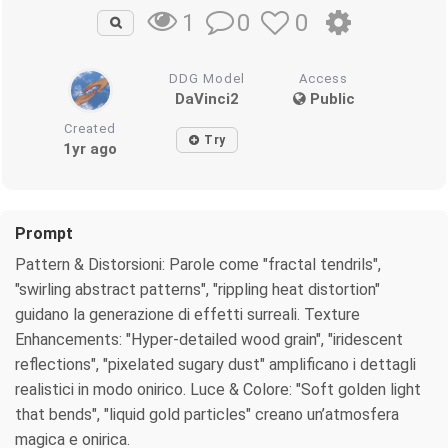
0
0
1
DDG Model
Access
DaVinci2
Public
Created
Try
1yr ago
Prompt
Pattern & Distorsioni: Parole come "fractal tendrils",
"swirling abstract patterns", "rippling heat distortion"
guidano la generazione di effetti surreali. Texture
Enhancements: "Hyper-detailed wood grain", "iridescent
reflections", "pixelated sugary dust" amplificano i dettagli
realistici in modo onirico. Luce & Colore: "Soft golden light
that bends", "liquid gold particles" creano un’atmosfera
magica e onirica.