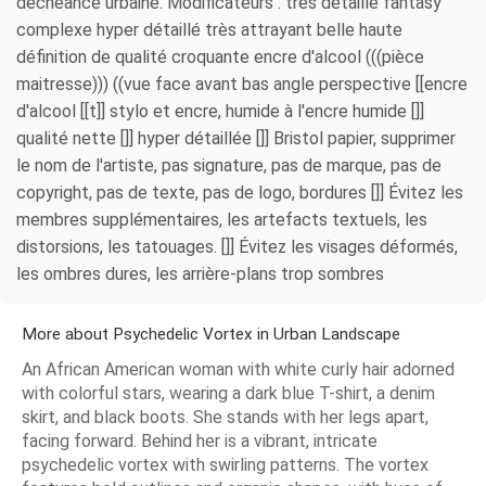
déchéance urbaine. Modificateurs : très détaillé fantasy
complexe hyper détaillé très attrayant belle haute
définition de qualité croquante encre d'alcool (((pièce
maitresse))) ((vue face avant bas angle perspective [[encre
d'alcool [[t]] stylo et encre, humide à l'encre humide []]
qualité nette []] hyper détaillée []] Bristol papier, supprimer
le nom de l'artiste, pas signature, pas de marque, pas de
copyright, pas de texte, pas de logo, bordures []] Évitez les
membres supplémentaires, les artefacts textuels, les
distorsions, les tatouages. []] Évitez les visages déformés,
les ombres dures, les arrière-plans trop sombres
More about Psychedelic Vortex in Urban Landscape
An African American woman with white curly hair adorned
with colorful stars, wearing a dark blue T-shirt, a denim
skirt, and black boots. She stands with her legs apart,
facing forward. Behind her is a vibrant, intricate
psychedelic vortex with swirling patterns. The vortex