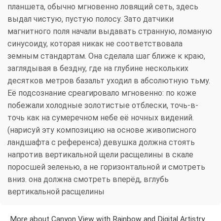
планшета, обычно мгновенно ловящий сеть, здесь
выдал чистую, пустую полосу. Зато датчики
магнитного поля начали выдавать странную, ломаную
синусоиду, которая никак не соответствовала
земным стандартам. Она сделала шаг ближе к краю,
заглядывая в бездну, где на глубине нескольких
десятков метров базальт уходил в абсолютную тьму.
Её подсознание среагировало мгновенно: по коже
побежали холодные золотистые отблески, точь-в-
точь как на сумеречном небе её ночных видений.
(нарисуй эту композицию на основе живописного
ландшафта с референса) девушка должна стоять
напротив вертикальной щели расщелины в скале
поросшей зеленью, а не горизонтальной и смотреть
вниз. она должна смотреть вперёд, вглубь
вертикальной расщелины
More about Canyon View with Rainbow and Digital Artistry