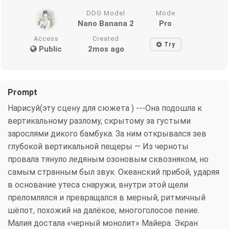
DDG Model
Mode
Nano Banana 2
Pro
Access
Created
Try
Public
2mos ago
Prompt
Нарисуй(эту сцену для сюжета ) ---Она подошла к
вертикальному разлому, скрытому за густыми
зарослями дикого бамбука. За ним открывался зев
глубокой вертикальной пещеры — Из черноты
провала тянуло ледяным озоновым сквозняком, но
самым странным был звук. Океанский прибой, ударяя
в основание утеса снаружи, внутри этой щели
преломлялся и превращался в мерный, ритмичный
шёпот, похожий на далёкое, многоголосое пение.
Малия достала «черный монолит» Майера. Экран