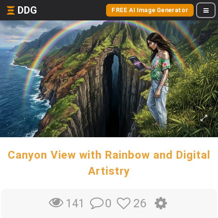
DDG
FREE AI Image Generator
Canyon View with Rainbow and Digital
Artistry
0
26
141