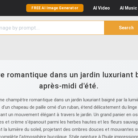
AI
Video
AI
Music
FREE AI Image Generator
Search
romantique dans un jardin luxuriant b
après-midi d'été.
e champêtre romantique dans un jardin luxuriant baigné par la lumi
ée d'un chapeau de paille orné d'un ruban, étend délicatement du ling
ant un mouvement élégant à travers le jardin. Un grand panier en osi
hes et crème s'épanouit parmi les herbes hautes et les fleurs sauva
ent la lumière du soleil, projetant des ombres douces et mouvantes su
omplète l'atmosphère bucolique. Style peinture à l'huile impressionni