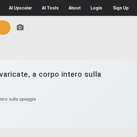
AI
Upscaler
AI
Tools
About
Login
Sign Up
aricate, a corpo intero sulla
ro sulla spiaggia.