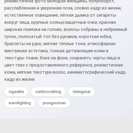
реалистичное фото молодой женщины, полуоборот,
расслабленная и уверенная поза, словно кадр из жизни,
естественное освещение, лёгкая дымка от сигареты
вокруг лица, крупные солнцезащитные очки, красная
широкая повязка на голове, волосы собраны в небрежный
пучок, полосатый топ без рукавов, короткая юбка,
браслеты на руке, мягкие тёплые тона, атмосферная
винтажная эстетика, тонкая детализация кожи и
текстуры ткани, боке на фоне, сохранять черты лица и
цвет глаз с предоставленного референса, реалистичная
кожа, мягкая текстура волос, кинематографический кадр,
кадр из жизни.
cigarette
outdoorsetting
vintagecar
warmlighting
youngwoman