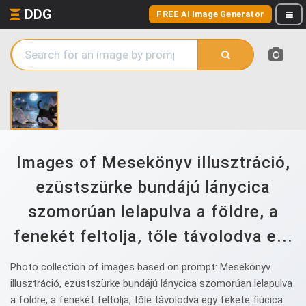
DDG
FREE AI Image Generator
Images of Mesekönyv illusztráció,
ezüstszürke bundájú lánycica
szomorúan lelapulva a földre, a
fenekét feltolja, tőle távolodva e...
Photo collection of images based on prompt: Mesekönyv
illusztráció, ezüstszürke bundájú lánycica szomorúan lelapulva
a földre, a fenekét feltolja, tőle távolodva egy fekete fiúcica